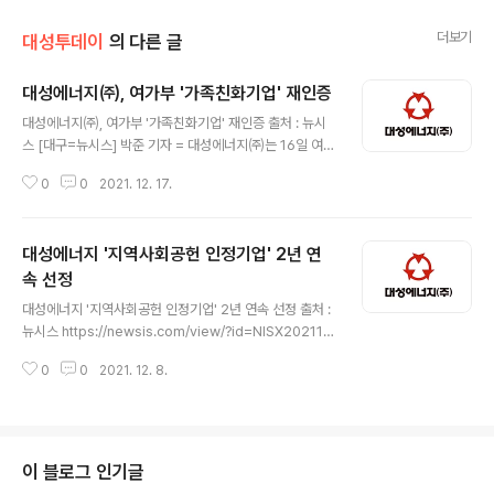
더보기
대성투데이
의 다른 글
대성에너지㈜, 여가부 '가족친화기업' 재인증
글 내용
대성에너지㈜, 여가부 '가족친화기업' 재인증 출처 : 뉴시
스 [대구=뉴시스] 박준 기자 = 대성에너지㈜는 16일 여성
가족부로부터 가족친화기업 재인증을 획득했다. 가족친화
0
0
2021. 12. 17.
기업 인증은 근로자가 일과 가정생활을 조화롭게 병행할
수 있도록 다양한 일·가정 양립제도 및 사업을 시행하는 기
업에게 심사를 통해 부여되며 각종 인센티브도 함께 주어
대성에너지 '지역사회공헌 인정기업' 2년 연
진다. 2013년 처음으로 가족친화인증을 획득한 대성에너
지는 이번 4회차까지 지속적으로 인증을 유지하고 있으며
속 선정
글 내용
이번 심사에서는 가족친화경영에 대한 회사의 의지, 워라
대성에너지 '지역사회공헌 인정기업' 2년 연속 선정 출처 :
밸 문화 확산, 모성호보 프로그램 등 다양한 항목에서 높은
뉴시스 https://newsis.com/view/?id=NISX202112
평가를 받았다. (뉴스 이어보기)
02_0001673743&cID=10810&pID=10800 대성에
0
0
2021. 12. 8.
너지 '지역사회공헌 인정기업' 2년 연속 선정 [대구=뉴시
스] 박준 기자 = 대성에너지㈜는 지역사회를 위한 다양한
사회공헌활동에 기여한 공로를 인정받아 2021년도 지역
사회공헌 인정기업으로 2년 연속 선정됐다고 2일 밝혔다
www.newsis.com
이 블로그 인기글