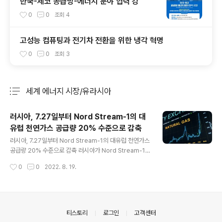
한국-체코 공급망-에너지 분야 협력 강
0
0
조회
4
고성능 컴퓨팅과 전기차 전환을 위한 냉각 혁명
0
0
조회
3
세계 에너지 시장/유라시아
분류 전체보기
주요 글 목록
러시아, 7.27일부터 Nord Stream-1의 대
유럽 천연가스 공급량 20% 수준으로 감축
글 내용
러시아, 7.27일부터 Nord Stream-1의 대유럽 천연가스
공급량 20% 수준으로 감축 러시아가 Nord Stream-1의
유지⋅보수 작업을 이유로 공급량을 40%로 낮춘 바 있으
작성시간
0
0
2022. 8. 19.
나, 7월 27일 수요일부터 이를 20% 수준으로 더욱 줄일
것이라고 7월 26일 밝힘 ※ Nord Stream-1 파이프라인
은 흑해를 통해 러시아에서 독일로 천연가스를 직수송하는
해저 파이프라인으로 연간 수송용량은 약 55Bcm에 달함.
평시의 Nord Stream-1 파이프라인 공급 물량은 약 167
의안내
티스토리
로그인
고객센터
MMcm/d임. ‒ 러시아는 지난 6월부터 수리를 위하여 캐