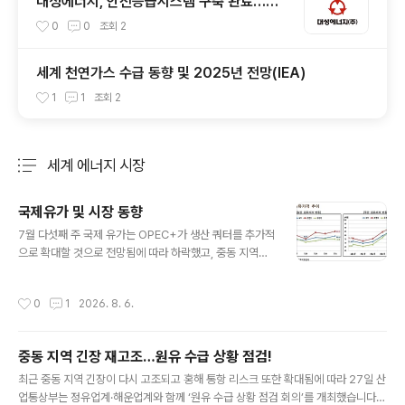
대성에너지, 안전등급시스템 구축 완료…선
제적 안전관리 실현
0
0
조회
2
세계 천연가스 수급 동향 및 2025년 전망(IEA)
1
1
조회
2
세계 에너지 시장
분류 전체보기
주요 글 목록
국제유가 및 시장 동향
글 내용
7월 다섯째 주 국제 유가는 OPEC+가 생산 쿼터를 추가적
으로 확대할 것으로 전망됨에 따라 하락했고, 중동 지역의
지정학 리스크 확대 우려 등은 하락폭을 제한함. ∙ 내부 소
식통에 따르면 OPEC+는 9월 생산쿼터를 18.8만b/d 확
작성시간
0
1
2026. 8. 6.
대하며 올해 마지막 증산을 단행할 것으로 전망되고, 향후
2027년 생산정책에 관한 논의를 진행할 것으로 알려짐(R
euters, 7.28). - 9월 생산쿼터가 확대될 경우 1.65백만
중동 지역 긴장 재고조…원유 수급 상황 점검!
b/d(23년4월 발표)의 자발적 감산분이 회복되고, 2백만
글 내용
b/d (22년 10월 발표)를 제외한 대부분의 OPEC+ 감산
최근 중동 지역 긴장이 다시 고조되고 홍해 통항 리스크 또한 확대됨에 따라 27일 산
정책이 종료될 것으로 판단됨. - 2027년 OPEC+의 생산
업통상부는 정유업계·해운업계와 함께 ‘원유 수급 상황 점검 회의’를 개최했습니다.