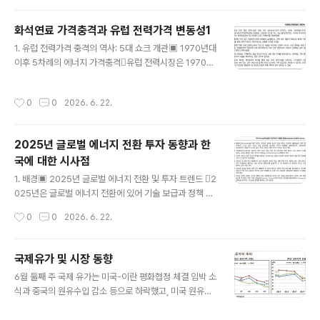
개방 등의 내용이 담긴 공식 합의문에 서명할 것으로 알려
짐(Reuters, 6.15). - 19일 양해각서에 서명하는 즉시 호
화석연료 가격충격과 유럽 전력가격 변동성1
르무즈 해협은 개방될 것으로 알려졌고, 이후 양국은 60일
글 내용
의 추가 협상을 통해 핵프로그램 및 대이란 제재에 관한 합
1. 유럽 전력가격 충격의 역사: 5대 쇼크 개관▣ 1970년대
의를 도출할 계획임. ∙ 국제에너지기구(IEA)는 ‘27년 상당
이후 5차례의 에너지 가격충격유럽 전력시장은 1970년
한 수준의 석유 초과공급이 발생할 것으로 전망하면서 이
대 이후 약 50년에 걸쳐 다섯 차례의 주요 가격충격을 경
러한 초과공급은 ‘26년 소진한 글로벌 재고를 보충하는데
험했으며, 개별 충격은 서로 다른 지정학적·시장적 배경에
작성시간
0
0
2026. 6. 22.
활용될 것..
서 발생했지만 전력 부문 외부의 연료시장 충격이 전력가
격으로 전이된다는 공통된 구조를 보였음. ‒ 다섯 차례의
가격충격은 모두 전력 부문 내부의 사건이라기보다, 상류
2025년 글로벌 에너지 전환 투자 동향과 한
연료시장에서 발생한 충격이 한계발전원의 연료비를 통해
국에 대한 시사점
전력가격으로 전달된 사례임. ‒ 전력시장 구조는 규제 독
글 내용
점체제에서 자유화된 도매시장, EU 통합 전력시장으로 변
1. 배경▣ 2025년 글로벌 에너지 전환 및 투자 트렌드 2
화했지만, 특정 연료가 한계발전원으로 작동할 경우 그 연
025년은 글로벌 에너지 전환에 있어 기술 보급과 정책 불
료의 가격 변화가 전력가격에 큰 영향을 미치는 구조는 반
확실성이 동시에 확대된 해였음.‒ 미국 트럼프 행정부의
작성시간
0
0
2026. 6. 22.
복되었음. ‒ 따라서 유럽 전력가격 충..
인플레이션감축법(IRA) 보조금 삭감, 중국 전력시장 개혁
에 따른 재생에너지 수익성 악화, 지정학적 갈등 심화 등 다
중 역풍 속에서도 전 세계 에너지 전환 투자는 사상 최고치
국제유가 및 시장 동향
를 경신 ‒ 이는 에너지 전환의 구조적 모멘텀이 단기 정책
글 내용
6월 둘째 주 국제 유가는 미국-이란 평화협정 체결 임박 소
변동에 쉽게 흔들리지 않음을 시사함. 본 고는 블룸버그
식과 중국의 원유수입 감소 등으로 하락했고, 미국 원유재
(BloombergNEF), 국제에너지기구(IEA), 국제재생에너
고 감소 등은 하락폭을 제한함. ∙ 미국 트럼프 대통령은 11
지기구(IRENA) 등 주요기관의 최신 보고서를 종합하여 2
일(목) 미국과 이란이 빠르면 이번 주말에 평화협정(peac