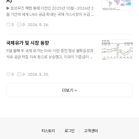
A)
벌 공급 차질에 따른 재고 소진이 예상보다 빠르게 진행되
글 내용
는 것으로 판단됨(Reuters, 5.20). 중국 국가통계국에 따
▶ 호르무즈 해협 봉쇄 이전인 2025년 10월∼2026년 2
르면 중국의 4월 원유 수입은 전년 동월 대비 20% 감소한
월 기간에 세계 LNG 공급 확대는 국제 가스시장의 수급 완
9.36백만b/d, 정제처리량은 동기간 5.8% 감소한 ..
화와 가격 하락을 이끌었음. ▶ 2025/26년 난방 기간에
작성시간
0
0
2026. 5. 26.
는 미국 겨울 폭풍 펀(Fern), 유럽 겨울 폭풍 고레티(Gore
tti), 중국 동아시아 한파가 발생해 주요 북반구 시장에서 짧
은 기간 기록적 수요 증가와 수급 불안이 발생함. 해당 사례
국제유가 및 시장 동향
는 에너지 안보를 위해 공급을 늘릴 수 있는 가스 공급 유연
글 내용
5월 둘째 주 국제 유가는 미국-이란 종전 협상 불확실성과
성의 중요성을 보여줌. ▶ 그러나 2026년 3월, 호르무즈
석유 공급 차질 지속 등으로 상승했고, 미국의 기준금리 인
해협의 사실상 폐쇄로 세계 LNG 공급의 약 20%가 차질
상 가능성 등은 상승폭을 제한함. 미국과 이란 간 종전 협상
을 빚으며, 아시아·유럽 가스 가격이 2022/23년 이후 최
을 위한 양국의 제안이 현격한 차이를 보임에 따라 호르무
고 수준으로 급등함. ▶ 호르무즈 해협 봉쇄 이후, 2026년
작성시간
0
0
2026. 5. 20.
즈 해협 봉쇄와 석유 공급 차질이 장기화될 수 있다는 우려
3월 세계 LNG 생산은 전년 동월 대비..
가 커짐(Reuters, 5.11, 5.12). 트럼프 대통령은 11일(월)
미국 종전 제안에 대한 이란 측 요구(적대 행위 전면 중단,
더보기
미국의 해상 봉쇄 해제, 이란산 원유 판매, 전쟁 피해 보상,
호르무즈 주권 등)에 수용 불가함을 밝힘. 미국 에너지정보
청(EIA)은 5월 월간 에너지 전망 보고서에서 호르무즈 해
협 봉쇄로 중동의 원유 공급 차질 물량이 4월의 10.5백만
b/d에서 5월에는 10.8백만b/d까지 증가할 ..
의안내
티스토리
로그인
고객센터