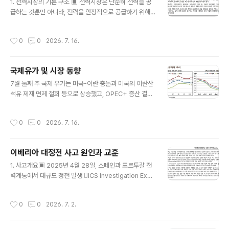
전 세계 에너지 수요 증가분의 약 10%를 차지함. ･ 특히 2
1. 전력시장의 기본 구조 ▣ 전력시장은 단순히 전력을 공
015년 이후 동남아시아 에너지 수요 증가분의 70% 이상
급하는 것뿐만 아니라, 전력을 안정적으로 공급하기 위해
이 석탄, 석유, 천연가스 등 화석연료 증가로 이어지면서,
기능 및 상품을 구분하여 거래함.  일반적으로 전력량(에
재생에너지 확대에도 불구하고 화석 연료 의존 구조가 지
너지)* , 용량, 보조서비스 등으로 구분하여 거래 ※ 본고에
작성시간
0
0
2026. 7. 16.
속되고 있..
서는 전력시장 상품으로서의 에너지와 일반적인 에너지 개
념의 혼동을 줄이기 위해, 이하에서는 전력량으로 표기 
전력도매시장은 실제 생산 및 소비되는 전력량을 거래하는
국제유가 및 시장 동향
시장 ‒ 발전기별 입찰 혹은 비용평가된 가격과 물량을 기
글 내용
반으로, 예상 전력수요와 송전 제약 등을 반영해 비용이 낮
7월 둘째 주 국제 유가는 미국-이란 충돌과 미국의 이란산
은 자원부터 급전 ‒ 하루 전 시장은 공급 및 수요 입찰을 기
석유 제재 면제 철회 등으로 상승했고, OPEC+ 증산 결정
반으로 다음날 시간대별 발전계획을 결정하고, 실시간 시
과 사우디 공식판매가격(OSP) 인하 등은 상승폭을 제한
장은 예측과 실제 수급 사이의 차이를 조정함.  용량은 전
함.∙ 미군 중부사령부는 호르무즈 해협의 항행 유지를 위해
작성시간
0
0
2026. 7. 16.
기를 생산하지 않는 순간에도 ..
이란에 대한 공습을 개시했다고 발표했고, 이란은 바레인
과 쿠웨이트에 있는 미군 기지를 보복 공격했다고 발표함
(Reuters, 7.8, 7.9). - 영국 해사무역기구(UKMTO)는 7
이베리아 대정전 사고 원인과 교훈
일(화) 호르무즈 해협에서 유조선과 LNG선 등이 정체불명
글 내용
드론에 피격됐다고 공지했으며, 카타르는 자국 LNG선이
1. 사고개요▣ 2025년 4월 28일, 스페인과 포르투갈 전
이란의 공격을 받았다고 주장함(Reuters, 7.7). ∙ 미국 재
력계통에서 대규모 정전 발생 ICS Investigation Expe
무부는 7일(화) 이란의 호르무즈 해협 통과 선박에 대한 공
rt Panel은 해당 사고를 “최근 20년간 유럽에서 발생한
격을 이유로 당초 8월 21일까지였던 이란산 석유 거래와..
가장 심각하고 전례 없는 대정전”으로 평가함. ‒ 스페인과
작성시간
0
0
2026. 7. 2.
포르투갈 양국 사회 전반에 큰 영향을 미쳤고, 프랑스 국경
인근 일부 지역도 짧은 시간 영향을 받았으나2), 유럽 대륙
동기계통(Continental Europe Synchronous Area)