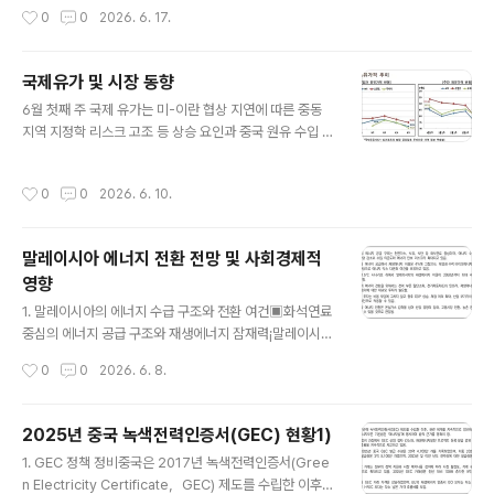
025년 글로벌 에너지 전환 투자 동향과 주요 기술의 보급
작성시간
0
0
2026. 6. 17.
e deal)에 서명할 수 있으며, 협정이 체결되면 호르무즈
현황을 분석함. ‒ 이를 토대로 한국의 에너지 전환 정책에
해협의 선박 통항이 재개될 것이라고 말함(Reuters, 6.1
대한 시..
1). - 트럼프 대통령은 이란과의 합의 진전에 따라 11일(목)
국제유가 및 시장 동향
밤으로 예정되었던 이란 석유 인프라 허브인 카그(Kharg)
글 내용
지역에 대한 타격을 취소한다고 밝힘. ∙ 미국 트럼프 대통령
6월 첫째 주 국제 유가는 미-이란 협상 지연에 따른 중동
이 8일(월) 이란과 이스라엘에 상호 무력 충돌을 중단할 것
지역 지정학 리스크 고조 등 상승 요인과 중국 원유 수입 수
을 촉구한 후 양국은 상대방에 대한 공격을 중단한다고 밝
요 감소 등 하락 요인이 교차하며 보합세를 보임. 미국과 이
힘(Reuters, 6.8). ∙ 중국 관세청(해관..
란의 휴전 연장 및 종전 협상이 장기화되는 가운데 이스라
작성시간
0
0
2026. 6. 10.
엘의 레바논 공격이 지속됨에 따라 중동 지역의 지정학 리
스크가 고조되고 있음(Reuters, 6.1). 이란은 레바논에 대
한 적대행위 중단을 협상 조건으로 요구하고 있으나, 이스
말레이시아 에너지 전환 전망 및 사회경제적
라엘은 헤즈볼라 거점 공습을 명분으로 레바논 남부 지역
영향
에 대한 군사작전을 지속적으로 수행하고 있음. 이란 혁명
글 내용
수비대가 호르무즈 해협 통과 선박을 공격하는 등 권력 구
1. 말레이시아의 에너지 수급 구조와 전환 여건▣화석연료
조에 따른 이란 내부 갈등 또한 미국과 이란의 종전 협상 지
중심의 에너지 공급 구조와 재생에너지 잠재력¡말레이시아
연 요인으로 작용하는 것으로 판단됨. 중동 사태로 인한 고
에너지 공급 구조는 여전히 천연가스, 석유, 석탄 등 화석연
작성시간
0
0
2026. 6. 8.
유가가 지속됨에 따라 ..
료 중심으로 형성되어 있음. ‒ 2023년 말레이시아의 1차
에너지 공급량은 약 9,500만 석유환산톤(toe)으로, 이 중
천연가스가 43%, 원유 및 석유제품이 35%, 석탄이 1
2025년 중국 녹색전력인증서(GEC) 현황1)
8%, 재생에너지(바이오에너지, 태양광, 수력, 수소 등)가
글 내용
1. GEC 정책 정비중국은 2017년 녹색전력인증서(Gree
4%를 차지함. ‒ 말레이시아의 에너지 수요는 지속적으로
n Electricity Certificate，GEC) 제도를 수립한 이후,
증가하는 반면, 자국 내 에너지 매장량은 감소하고 있어 에