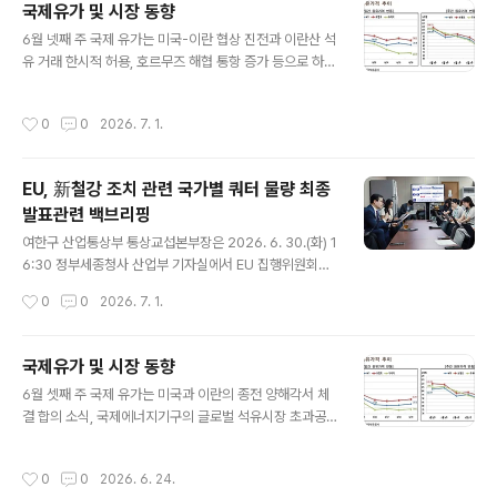
국제유가 및 시장 동향
전체로는 중대한 교란이 확산되지 않았음. ‒ ICS Investi
글 내용
gation Expert Panel은 동 사고를 EU Incident Classi
6월 넷째 주 국제 유가는 미국-이란 협상 진전과 이란산 석
fication Scale(ICS) 기준 최고 수준인 scale 3 사건으
유 거래 한시적 허용, 호르무즈 해협 통항 증가 등으로 하락
로 분류함. 동 대정전 사고는 단일 설비 ..
했고, 미국 원유재고 감소 등은 하락폭을 제한함. ∙ 미국과
이란은 21일과 22일 카타르·파키스탄 중재로 스위스에서
작성시간
0
0
2026. 7. 1.
열린 고위급 회담에서 60일 내 최종 평화협정 체결을 위한
로드맵을 마련하고 실무 협의를 이어가기로 함(Reuters,
6.22). - 미국과 이란은 실무 협의를 통해 휴전 관리, 호르
EU, 新철강 조치 관련 국가별 쿼터 물량 최종
무즈 해협 통항 체제, 이란 동결 자산 해제와 제재 해제, 이
발표관련 백브리핑
란 핵 사찰 문제 등을 주요 의제로 논의할 예정임. ∙ 미국 재
글 내용
무부는 22일(월) 미국과 이란이 17일 서명한 MOU에 따
여한구 산업통상부 통상교섭본부장은 2026. 6. 30.(화) 1
라, 이란산 원유·석유제품·석유화학제품의 거래와 관련한
6:30 정부세종청사 산업부 기자실에서 EU 집행위원회가
제재를 8월 21일까지 60일 동안 한시적으로 폐지..
6. 30.(화,현지시간) 기존 철강 세이프가드 조치를 대체하
작성시간
0
0
2026. 7. 1.
는 신철강 조치의 운영계획과 국가별 철강 쿼터 물량 발표
와 관련하여 출입기자단에게 백브리핑을하고 질의응답의
시간을 가졌다. 원문출처: 산업통상부 포토뉴스
국제유가 및 시장 동향
글 내용
6월 셋째 주 국제 유가는 미국과 이란의 종전 양해각서 체
결 합의 소식, 국제에너지기구의 글로벌 석유시장 초과공
급 전망 등의 영향으로 지난주에 이어 하락세를 유지함. ∙
미국과 이란은 종전 양해각서(MOU) 체결에 합의하였고,
작성시간
0
0
2026. 6. 24.
19일 스위스 제네바에서 대(對)이란 제재, 호르무즈 해협