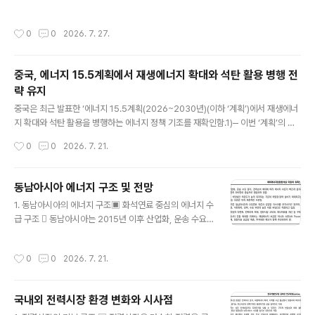
정책 논의에선 이라크 등 회원국의 쿼터 확대 요구, 원유 초
이 자리에서 참석자들은 7~8월 국내 도입 원유 물량은 전년 대비 100% 초과 확보
과공급 전망 확대, 호르무즈 해협 불확실성 등 다..
했고, 9월 물량 역시 90% 이상 확보함에 따라 당장의 수급 우려는 낮은 상황이라고
작성시간
0
0
2026. 7. 27.
평가했습니다. 다만 홍해 통항 시 위험 발생 우려가 있어 공급망 리스크 대비책 마련
은 필요하다는 데 의견의 일치를 보였습니다. 정부와 정유‧해운업계는 실시간 상황
공유 체계를 가동하고 수에즈 운하, 수메드 파이프 등을 통한 우회 수송로 협의, 비중
중국, 에너지 15.5계획에서 재생에너지 확대와 석탄 활용 병행 전
동산 대체 물량 확보 등에 총력을 다하고 있습니다. 또한 원유 스와프 제도도 유사시
략 유지
즉시 시행 가능하도록 준비 중입니다. 아울러 ..
글 내용
중국은 최근 발표한 ‘에너지 15.5계획(2026~2030년)(이하 ‘계획’)에서 재생에너
지 확대와 석탄 활용을 병행하는 에너지 정책 기조를 재확인함.1)‒ 이번 ‘계획’의 핵
심은 세계 최대 에너지 소비국인 중국이 2030년까지 비화석에너지 발전 비중을 전
작성시간
0
0
2026. 7. 21.
체 발전량의 50%까지 확대하겠다는 것임. ‒ 이를 위해 중국은 풍력·태양광 발전설
비를 전체 발전설비의 절반 이상인 2,700GW 규모로 확대할 계획임. 최근 몇 년간
풍력·태양광 설비 확충이 정부 목표를 웃돌고 있는 점을 고려하면, 이번 목표도 조기
동남아시아 에너지 구조 및 전망
달성하거나 초과 달성할 가능성이 높음. ‒ 이는 탄소중립 목표 달성과 함께 재생에너
글 내용
1. 동남아시아의 에너지 구조▣ 화석연료 중심의 에너지 수
지 제조·설비·공급망 분야에서 중국의 글로벌 주도권을 지속적으로 강화하려는 의도
급 구조  동남아시아는 2015년 이후 산업화, 운송 수요
를 보여주는 것으로 평가됨.  이와 함께 ..
증가, 전력소비 확대 등으로 에너지 수요가 빠르게 증가하
고 있으나, 에너지 수급 구조는 여전히 화석연료 중심으로
작성시간
0
0
2026. 7. 21.
형성되어 있음. ‒ 동남아시아의 2024년 총 에너지 수요는
2015년 대비 약 40% 증가했으며, 연평균 약 4%의 증가
세를 기록함. ･ 이러한 수요 증가는 산업, 운송, 전력 부문
국내외 전력시장 환경 변화와 시사점
의 확장에 기인하는 것으로, 동남아시아는 2015년 이후
글 내용