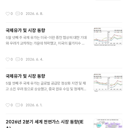
관련 체계를 지속적으로 정비해 왔음. ※ GEC는 중국 정부
너지 수입 의존도가 높아지고 있음. ･ 말레이시아의 원유
가 발전기업의 재생에너지 계통연계 전력량에 대해 1MW
매장량은 약 36억 배럴 수준이며, 원유 및 천연가스 매장
작성시간
0
0
2026. 6. 8.
h당 부여하는 전자증서로 재생에너지전력 생산과 소비를
량은 꾸준히 감소하고 있음. ･ 가스는 에너지 공급에서 가
증명할 수 있는 유일한 증서임. ‒ 2025년 1월 발효된 중
장 큰 비중을..
국 에너지부문 기본법인 ‘에너지법’ 34항 2조에 GEC 등
국제유가 및 시장 동향
의 제도를 통해 녹색전력 소비 촉진 메커니즘을 구축한다
글 내용
고 명시하여 GEC 제도의 법적 근거를 명확히 함. ‒ 2025
5월 넷째 주 국제 유가는 미국-이란 종전 협상에 대한 기대
년 3월 국가에너지국(NEA), 국가발전개혁위원회(NDR
와 우려가 교차하는 가운데 하락했고, 미국의 물가지수 상
C), 국가통계국 등은 ‘재생에너지녹색전력인증서 시장 활
승 소식 등은 하락폭을 확대함. 미국과 이란이 25일(월) 호
성화에 관한 의견’을 통해 GEC 자동 발급, 녹색전력 거래
르무즈 해협 개방과 60일간 휴전 연장 및 이란 핵 프로그
작성시간
0
0
2026. 6. 4.
..
램 관련 추가 협상을 주요 내용으로 하는 양해각서(MOU)
에 잠정 합의한 것으로 알려짐(Reuters, 5.25, 5.28). 이
란 외무부는 25일(월) 레바논을 포함한 모든 전선에서의
국제유가 및 시장 동향
전쟁 중단, 미국의 해상 봉쇄 해제와 호르무즈 개방, 이란
글 내용
동결 자산 해제 및 제재 철폐 등이 논의 중이라고 말함(Re
5월 셋째 주 국제 유가는 글로벌 공급망 정상화 지연 및 재
uters, 5.25). 이란 국영 TV는 27일(수) 미국이 이란 인
고 소진 우려 등으로 상승했고, 중국 원유 수입 및 정제처리
근에서 군대를 철수시키고 해상 봉쇄를 해제할 것이며, 이
량 감소 등은 상승폭을 제한함. UAE 국영석유회사 ADNO
란과 오만이 협력해 호르무즈 해협 통항 문제를 처리..
C은 글로벌 공급망이 전쟁 전 수준의 80%를 회복하기까
작성시간
0
0
2026. 6. 1.
지 4개월이 소요될 것으로 전망하였고, 원유 공급망의 재
고 의존 현상은 당분간 지속될 것으로 예상됨(Reuters, 5.
20). 미국의 지난주(15일) 원유 재고는 시장 전망보다 5백
2026년 2분기 세계 천연가스 시장 동향(IE
만 배럴 많은 7.9백만 배럴 감소한 것으로 나타났고, 글로