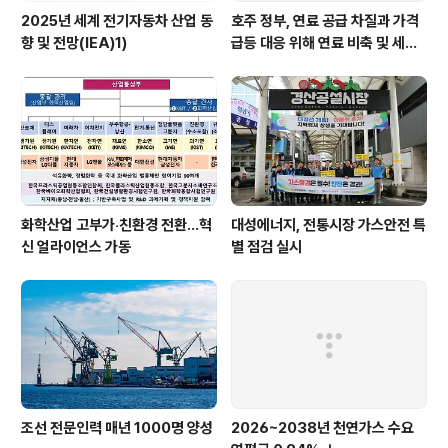
2025년 세계 전기자동차 산업 동
호주 정부, 연료 공급 차질과 가격
향 및 전망(IEA)1)
급등 대응 위해 연료 비축 및 세제
지원 강화
화학산업 고부가‧친환경 전환…혁
대성에너지, 전통시장 가스안전 특
신 얼라이언스 가동
별 점검 실시
조선 전문인력 매년 1000명 양성
2026~2038년 천연가스 수요