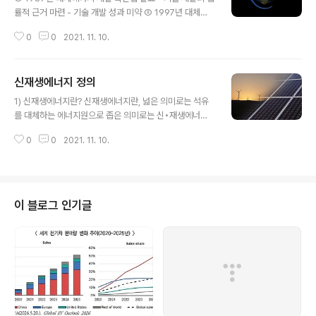
률적 근거 마련 - 기술 개발 성과 미약 ② 1997년 대체에
너지 개발 및 이용.보급촉진법 개정 - 보급의 법률적 토대
0
0
2021. 11. 10.
구축 - 신재생에너지 기술 개발 위주 ③ 2002년 대체에너
지 개발 및 이용.보급촉진법 개정 - 공공기관 의무화 - 발전
차액제도 도입 - 대체에너지센터 설립근거 ④ 2003년 신
신재생에너지 정의
재생에너지 기술개발.보급 기본계획 수립 - 2011년 5%의
글 내용
신재생에너지 보급 목표 설정 ⑤ 2004년 신재생에너지
1) 신재생에너지란? 신재생에너지란, 넓은 의미로는 석유
개발 및 이용보급촉진법 개정 - 표준화, 신재생에너지전문
를 대체하는 에너지원으로 좁은 의미로는 신•재생에너지
기업 도입 - 신재생에너지센터 개칭 ⑥2012년 RPS제도
원을 나타낸다. 2) 신재생에너지의 종류 우리나라는 미래
도입
0
0
2021. 11. 10.
에 사용될 신재생에너지로 석유, 석탄, 원자력, 천연가스가
아닌 에너지로 11개분야를 지정하였고 (신재생에너지개발
및 이용•보급촉진법 제 2조) 세분하여 보면 아래와 같다. -
재생에너지 8개 분야 : 태양열, 태양광발전, 바이오매스, 풍
력, 소수력, 지열, 해양에너지, 폐기물에너지 - 신 에너지 3
이 블로그 인기글
개 분야 : 연료전지, 석탄액화•가스화, 수소에너지 3)신재
생에너지의 중요성 - 최근 유가의 불안정, 기후변화 협약
규제 대응 등 신․재생에너지의 중요성이 재인식되면서 에
너지 공급 방식의 다양화 필요 - 기존 에너지원 대비 가격
경쟁력 확보 시 신․..