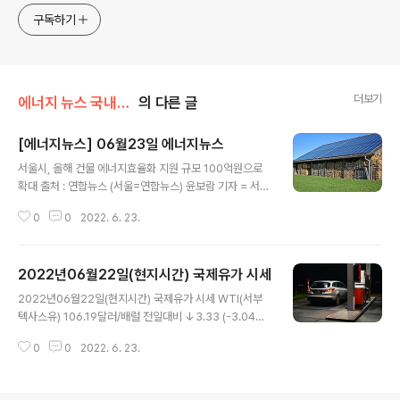
구독하기
더보기
에너지 뉴스 국내&해외
의 다른 글
[에너지뉴스] 06월23일 에너지뉴스
글 내용
서울시, 올해 건물 에너지효율화 지원 규모 100억원으로
확대 출처 : 연합뉴스 (서울=연합뉴스) 윤보람 기자 = 서울
시는 건물 에너지효율화(BRP) 융자지원 사업의 올해 지원
0
0
2022. 6. 23.
규모를 35억원에서 100억원으로 확대했다고 22일 밝혔
다. 건물 에너지효율화사업은 기존 자재를 고효율 자재로
교체하거나 에너지 절약형 시스템을 설치하는 등의 방식으
2022년06월22일(현지시간) 국제유가 시세
로 노후 건물·주택의 에너지 효율을 높일 경우 공사비의 10
글 내용
0%를 무이자로 융자 지원하는 것이다. (뉴스 이어보기)
2022년06월22일(현지시간) 국제유가 시세 WTI(서부
텍사스유) 106.19달러/배럴 전일대비 ↓3.33 (-3.04%)
NYMEX (뉴욕상업거래소) 기준 브렌트유 111.74달러/배
0
0
2022. 6. 23.
럴 전일대비 ↓2.91 (-2.91%) ICE 기준