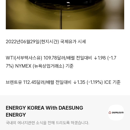
2022년06월29일(현지시간) 국제유가 시세
WTI(서부텍사스유) 109.78달러/배럴 전일대비 ↓1.98 (-1.7
7%) NYMEX (뉴욕상업거래소) 기준
브렌트유 112.45달러/배럴 전일대비 ↓1.35 (-1.19%) ICE 기준
로그 정보
ENERGY KOREA With DAESUNG
ENERGY
국내외 에너지관련 소식을 전해 드리도록 하겠습니다.