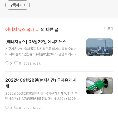
구독하기
더보기
에너지 뉴스 국내&해외
의 다른 글
[에너지뉴스] 06월29일 에너지뉴스
글 내용
지구기온 2℃ 억제목표 일시적으로 넘어도 충격 수십년
더 지속 출처 : 연합뉴스 (서울=연합뉴스) 엄남석 기자 =
지구온난화로 기온이 억제 목표인 산업화 이전 대비 2℃
0
0
2022. 6. 29.
이상 오르면 절정을 찍고 다시 떨어진다고 해도 이후에도
수십년에 걸쳐 생물다양성을 위협할 것이라는 비관적 전망
이 나왔다. 지구촌이 합의한 기온 상승 억제 목표를 최종적
2022년06월28일(현지시간) 국제유가 시
으로 달성해도 중간 과정에서 이를 넘어서면 파괴적 영향
이 이어지는 만큼 일시적으로라도 이를 넘어서지 않도록
세
글 내용
시급한 조치가 필요하다는 것이다. 영국 '유니버시티 칼리
2022년06월28일(현지시간) 국제유가 시세 WTI(서부
지 런던'(UCL)에 따르면 이 대학 '생물다양성 및 환경연구
텍사스유) 111.76달러/배럴 전일대비 ↑2.19 (+1.99%)
센터'의 알렉스 피곳 박사 등이 참여한 국제 연구팀은 지구
NYMEX (뉴욕상업거래소) 기준 브렌트유 113.80달러/배
기온이 상승한 뒤 떨어질 때 생물다양성에 미치는 영향을
0
0
2022. 6. 29.
럴 전일대비 ↑2.82 (+2.54%) ICE 기준
분석한 결과를 영국 '왕립학회 자연과학..