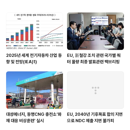
2025년 세계 전기자동차 산업 동
EU, 新철강 조치 관련 국가별 쿼
향 및 전망(IEA)1)
터 물량 최종 발표관련 백브리핑
대성에너지, 동명CNG 충전소‘화
EU, 2040년 기후목표 합의 지연
재 대응 비상훈련’ 실시
으로 NDC 제출 지연 불가피