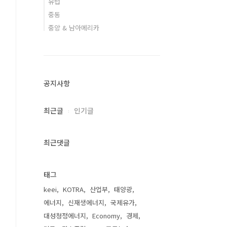
유럽
중동
중앙 & 남아메리카
공지사항
최근글
인기글
최근댓글
태그
keei
KOTRA
산업부
태양광
에너지
신재생에너지
국제유가
대성청정에너지
Economy
경제