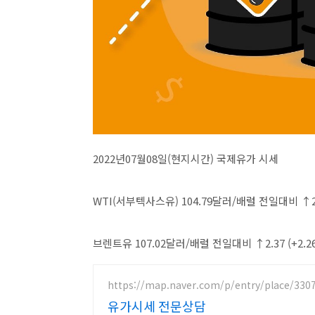
2022년07월08일(현지시간) 국제유가 시세
WTI(서부텍사스유) 104.79달러/배럴 전일대비 ↑2.
브렌트유 107.02달러/배럴 전일대비 ↑2.37 (+2.2
https://map.naver.com/p/entry/place/330
유가시세 전문상담