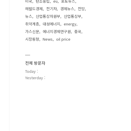
미국
탄소중립
eu
포토뉴스
헤럴드경제
전기차
경제뉴스
전망
뉴스
산업통상자원부
산업통상부
취약계층
대성에너지
energy
가스신문
에너지경제연구원
중국
시장동향
News
oil price
전체 방문자
Today :
Yesterday :