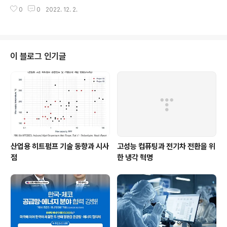
자로 선정돼 산업통상자원부 장관 표창을 받았다고 밝혔
소외계층에 따뜻한 에너지를 전달할 수 있는 나눔 활동을
0
0
2022. 12. 2.
다. 윤 대표는 도시가스업계 최초로 CNG(압축천연가스)
계속 펼쳐나가겠다”고 말했다. 사랑의 연탄나눔운동 대구
충전소를 활용한 융복합 수소충전소를 대구에 구축해 안정
본부와 함께 14년째 연탄나눔을 실천하고 있는 ..
적 수소공급을 통한 수소차 보급 확대와 민간중심의 수소
인프라 구축에 기여한 공로를 인정받았다. 대성에너지는
대구 달서구 성서와 북구 관음동 등 2곳에 융복합 수소충
이 블로그 인기글
전소를 운영하고 있으며 2023년과 2024년에도 경북 경
산시 하양읍과 대구 북구 검단동에 각각 수소충전소를 구
축하는 등 지역 수소인프라 조성 사업에 적극 참여하고 있
다. 윤흥식 대표는 "앞으로 수소경제 및 친환경차 육성 정
책에 발맞춰 수소충전 인프라 구축과 안정적 운영에 최선
을 ..
산업용 히트펌프 기술 동향과 시사
고성능 컴퓨팅과 전기차 전환을 위
점
한 냉각 혁명