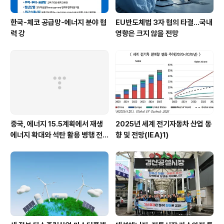
한국-체코 공급망-에너지 분야 협
EU반도체법 3자 협의 타결…국내
력 강
영향은 크지 않을 전망
중국, 에너지 15.5계획에서 재생
2025년 세계 전기자동차 산업 동
에너지 확대와 석탄 활용 병행 전
향 및 전망(IEA)1)
략 유지