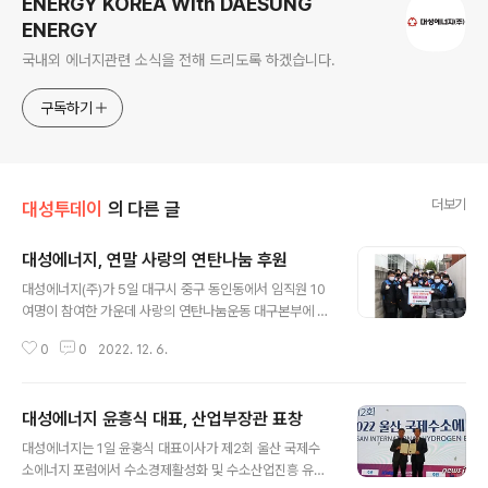
ENERGY KOREA With DAESUNG
ENERGY
국내외 에너지관련 소식을 전해 드리도록 하겠습니다.
구독하기
더보기
대성투데이
의 다른 글
대성에너지, 연말 사랑의 연탄나눔 후원
글 내용
대성에너지(주)가 5일 대구시 중구 동인동에서 임직원 10
여명이 참여한 가운데 사랑의 연탄나눔운동 대구본부에 성
금 500만원(연탄 6000장 상당)을 기탁하고 연탄나눔 봉
0
0
2022. 12. 6.
사활동을 펼쳤다. 연탄배달에 나선 임직원들은 좁은 골목
안에 위치한 후원 세대에 입구부터 길게 일렬로 늘어서 연
탄을 한 장씩 조심스레 전달해 차곡차곡 쌓은 후 창고 주변
대성에너지 윤흥식 대표, 산업부장관 표창
정리까지 깔끔하게 마무리하며 봉사활동을 마쳤다. 이날
글 내용
함께 참여한 윤홍식 대표이사는 “작은 나눔이지만 올 겨울
대성에너지는 1일 윤홍식 대표이사가 제2회 울산 국제수
을 따뜻하게 나시는데 조금이나마 도움이 되면 좋겠다"며
소에너지 포럼에서 수소경제활성화 및 수소산업진흥 유공
"대성에너지는 지역에너지 기업으로서 앞으로도 지역 내