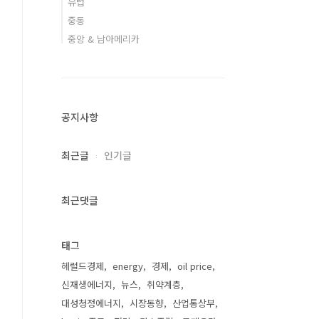
유럽
중동
중앙 & 남아메리카
공지사항
최근글
인기글
최근댓글
태그
헤럴드경제
energy
경제
oil price
신재생에너지
뉴스
취약계층
대성청정에너지
시장동향
산업통상부