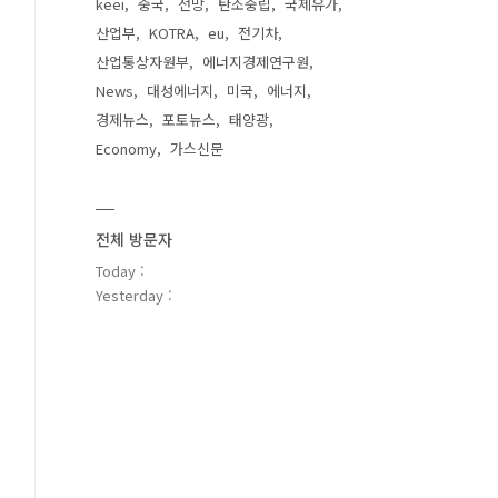
keei
중국
전망
탄소중립
국제유가
산업부
KOTRA
eu
전기차
산업통상자원부
에너지경제연구원
News
대성에너지
미국
에너지
경제뉴스
포토뉴스
태양광
Economy
가스신문
전체 방문자
Today :
Yesterday :