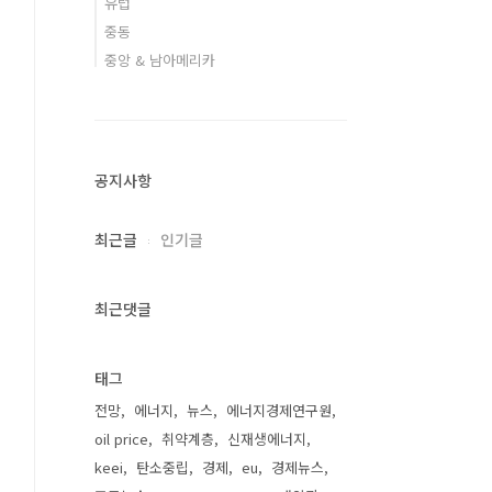
유럽
중동
중앙 & 남아메리카
공지사항
최근글
인기글
최근댓글
태그
전망
에너지
뉴스
에너지경제연구원
oil price
취약계층
신재생에너지
keei
탄소중립
경제
eu
경제뉴스