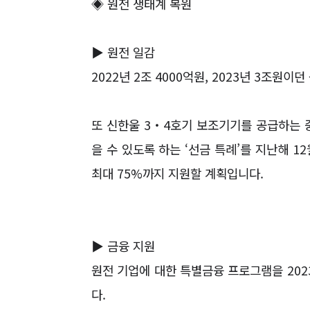
◈
원전 생태계 복원
▶
원전 일감
2022
년
2
조
4000
억원
, 2023
년
3
조원이던 
또 신한울
3
‧
4
호기 보조기기를 공급하는 
을 수 있도록 하는
‘
선금 특례
’
를 지난해
12
최대
75%
까지 지원할 계획입니다
.
▶
금융 지원
원전 기업에 대한 특별금융 프로그램을
202
다
.