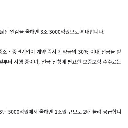
원전 일감을 올해엔
3
조
3000
억원으로 확대합니다
.
중소
‧
중견기업이 계약 즉시 계약금의
30%
이내 선금을 받
월부터 시행 중이며
,
선금 신청에 필요한 보증보험 수수료는
3
년
5000
억원에서 올해엔
1
조원 규모로
2
배 늘려 공급합니