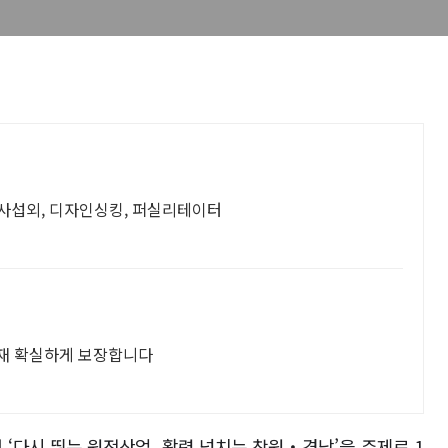
사섭외, 디자인싱킹, 퍼실리테이터
재 확실하게 보장합니다
서
‘
다시 뛰는 원전산업
,
활력 넘치는 창원
‧
경남
’
을 주제로
1