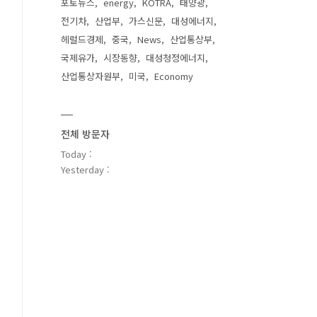
포토뉴스
energy
KOTRA
태양광
전기차
산업부
가스신문
대성에너지
헤럴드경제
중국
News
산업통상부
국제유가
시장동향
대성청정에너지
산업통상자원부
미국
Economy
전체 방문자
Today :
Yesterday :