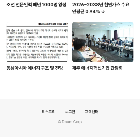
조선 전문인력 매년 1000명 양성
2026~2038년 천연가스 수요
연평균 0.94% ↓
동남아시아 에너지 구조 및 전망
제주 에너지혁신기업 간담회
의안내
티스토리
로그인
고객센터
© Daum Corp.