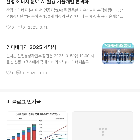
산업‧에너지 분야 AI 활용 기술개발 본격화
글 내용
산업과 에너지 분야에서 인공지능(AI)을 활용한 기술개발이 본격화됩니다. 산
업통상자원부는 올해 총 100개 이상의 산업‧에너지 분야 AI 활용 기술개발 과
제를 지원한다고 밝혔습니다. 이와 관련해 산업부는 두 차례에 걸쳐 6주 동안
0
0
2025. 3. 11.
통합 수요 조사를 실시했습니다. 그 결과 로봇, 반도체, 디스플레이, 신재생에너
지 등 13개 산업 분야에서 881건에 달하는 AI 활용 기술개발 수요가 접수됐습
니다. 산업부는 이를 면밀히 검토해 현재까지 74개 과제를 1차 공고했으며 상반
인터배터리 2025 개막식
기 내에 30개 이상의 수요 과제를 2차로 공고할 예정입니다. 과제의 주요 내용
글 내용
을 보면 AI와 로봇 공학을 활용해 자동으로 실험을 수행하는 기업 공통 활용 자
안덕근 산업통상자원부 장관은 2025. 3. 5(수) 10:00 서
율 실험실을 올해 도입합니다. 우선 시범사업으로 표면처리용 도금액을 자율 실
울 삼성동 코엑스에서 국내 배터리 3사(LG에너지솔루션,
험으로 개..
삼성SDI, SK온)를 비롯한 미국, 일본, 독일, 브라질 등 13
1
0
2025. 3. 10.
개국 정부·연구소·기업 688개사 2,330개 부스가 참여하
는 「인터배터리 2025 개막식」에 참석하여, 축사를 한 후
개막식을 알리는 테이프 컷팅 세리머니를 갖은 후 전시장
주요 부스를 둘러보았다. 원문출처: 산업통상자원부 포토
뉴스
이 블로그 인기글