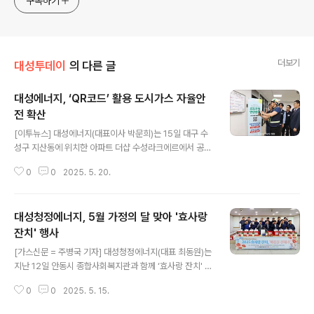
구독하기
더보기
대성투데이
의 다른 글
대성에너지, ‘QR코드’ 활용 도시가스 자율안
전 확산
글 내용
[이투뉴스] 대성에너지(대표이사 박문희)는 15일 대구 수
성구 지산동에 위치한 아파트 더샵 수성라크에르에서 공동
주택 안전관리를 위한 ‘QR코드 자석 스티커 전달 및 안전
0
0
2025. 5. 20.
관리 강화 홍보 행사’를 개최했다. 대성에너지는 그동안 공
동주택 내 굴착사고 예방을 위해 도시가스 배관 파손 및 가
스 사고 예방 안내문을 우편발송 및 현장 안내만 하던 것을
대성청정에너지, 5월 가정의 달 맞아 '효사랑
‘QR코드 자석 스티커’를 배포해 보다 쉽고 빠르게 정보를
제공할 수 있도록 개선했다. 아울러 이를 연말까지 공동주
잔치' 행사
글 내용
택 3260개소에 배포하며 안전사고 예방 홍보활동을 강화
[가스신문 = 주병국 기자] 대성청정에너지(대표 최동원)는
할 계획이다. QR코드를 통해 관리사무소와 입주민들은 대
지난 12일 안동시 종합사회복지관과 함께 ‘효사랑 잔치' 행
성에너지 공식 홈페이지에 접속해 도시가스 배관 관련 주
사를 개최했다. 5월 가정의 달을 맞아 마련된 이번 효사랑
의사항과 사고 예방 요령을 신속하고 편리하게 확인할 수
0
0
2025. 5. 15.
잔치는 매년 지역 어르신 200여명을 초청해 식사를 대접
있다.김종윤 대성에너지 가스솔루션본부..
하고, 함께 공연도 열었으나, 올해는 산불 피해를 고려해 지