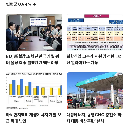
연평균 0.94% ↓
EU, 新철강 조치 관련 국가별 쿼
화학산업 고부가‧친환경 전환…혁
터 물량 최종 발표관련 백브리핑
신 얼라이언스 가동
아세안지역의 재생에너지 개발·보
대성에너지, 동명CNG 충전소‘화
급 확대 방안
재 대응 비상훈련’ 실시