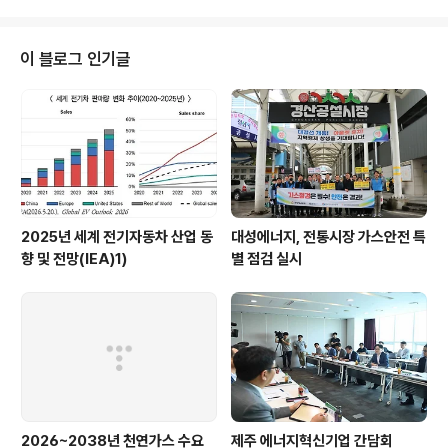
역사회 어르신들의 건강을 위해 정성껏 준비한 홍삼, 건강
식품 등 선물세트를 전달하는 방식으로 진행됐다.이날 대
성청정에너지 최동원 대표는 "올해는 어르신들을 모시고
이 블로그 인기글
대면 행사를 진행하기엔 어려움이 있었으나, 마음을 담은
선물을 전달해 드릴 수 있어 보람을 느낀다"며 "앞으로도
지역사회의 건강과 행복을 위한 나눔 활동을 지속해 나가
겠다"’라고 말했다.한편, 대성청정에너지는 사회복지 공동
모금회, 안동시종합사회복지관, 영주시종..
2025년 세계 전기자동차 산업 동
대성에너지, 전통시장 가스안전 특
향 및 전망(IEA)1)
별 점검 실시
2026~2038년 천연가스 수요
제주 에너지혁신기업 간담회