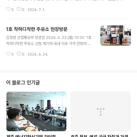
기경보는 관련법에 따라 ‘관심-주의-경계-심각’ 4단계로 운용되며, 위기 상황
0
0
2026. 7. 1.
의 심각성과 국민 생활 및 국가경제 파급력 등을 종합적으로 고려해 발령됩니
다. 원유 위기경보를 하향 조정한 것은 호르무즈 해협 통항이 재개되면서 국내
도입 여건이 일정 부분 개선됐기 때문입니다. 다만, 정부는 아직 불안 요인이 완
1호 착하디착한 주유소 현장방문
전히 해소되지 않았고, 그간의 공격으로 향후 생산 차질이 없다고 예단할 수 없
글 내용
는 만큼 ‘주의’ 단계로 관리하며 상황을 면밀히 주시할 필요가 있다고 판단했습
김정관 산업통상부 장관은 2026. 6. 22.(월) 15:30 ‘1호
니다. 천연가스는 대체 물량을 적극 확보해 안정적인 수급 관리가 가능한 상태
착하디착한 주유소 선정 계기에 국내 석유 가격 안정에 기
여서 위기 경보를 해..
여하는 주유소에 대한 격려와 인센티브 지원 방안을 공
0
0
2026. 6. 24.
유’하기 위해 이호성 하나은행장을 비롯한 관계자 등과 함
께 충북 청주시에 위치한 SK오해피주유소를 방문하여, 최
초 착하디착한 주유소 선정 현판 증정식을 갖고 주유소 운
영현황 및 애로사항을 청취하였다. 원문출처: 산업통상부
포토뉴스
이 블로그 인기글