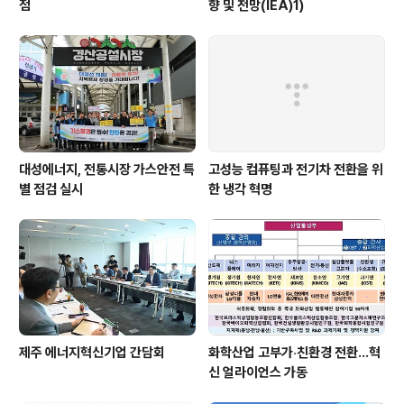
점
향 및 전망(IEA)1)
대성에너지, 전통시장 가스안전 특
고성능 컴퓨팅과 전기차 전환을 위
별 점검 실시
한 냉각 혁명
제주 에너지혁신기업 간담회
화학산업 고부가‧친환경 전환…혁
신 얼라이언스 가동