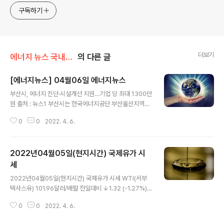
구독하기
더보기
에너지 뉴스 국내&해외
의 다른 글
[에너지뉴스] 04월06일 에너지뉴스
글 내용
부산시, 에너지 진단·시설개선 지원…기업 당 최대 1300만
원 출처 : 뉴스1 부산시는 한국에너지공단 부산울산지역본
부와 함께 '2022년 부산광역시 에너지 진단 및 시설개선
0
0
2022. 4. 6.
지원사업'을 추진한다고 5일 밝혔다. 이번에 추진하는 사
업은 에너지 비용 절감을 통한 생산원가 인하로 기업의 경
쟁력을 높이려는 사업으로, 지역 중소기업 10개 사를 선정
2022년04월05일(현지시간) 국제유가 시
해 기업 맞춤형 에너지 진단과 에너지 절감 효과가 큰 설비
위주의 시설개선을 진행한다. (뉴스 이어보기)
세
글 내용
2022년04월05일(현지시간) 국제유가 시세 WTI(서부
텍사스유) 101.96달러/배럴 전일대비 ↓1.32 (-1.27%)
NYMEX (뉴욕상업거래소) 기준 브렌트유 106.64달러/배
0
0
2022. 4. 6.
럴 전일대비 ↓0.89 (-0.83%) ICE 기준