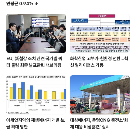
연평균 0.94% ↓
EU, 新철강 조치 관련 국가별 쿼
화학산업 고부가‧친환경 전환…혁
터 물량 최종 발표관련 백브리핑
신 얼라이언스 가동
아세안지역의 재생에너지 개발·보
대성에너지, 동명CNG 충전소‘화
급 확대 방안
재 대응 비상훈련’ 실시