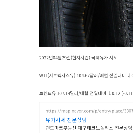
2022년04월29일(현지시간) 국제유가 시세
WTI(서부텍사스유) 104.67달러/배럴 전일대비 ↓0.
브렌트유 107.14달러/배럴 전일대비 ↓0.12 (-0.11
https://map.naver.com/p/entry/place/330
유가시세 전문상담
랜드마크부동산 대구테크노폴리스 전문상담