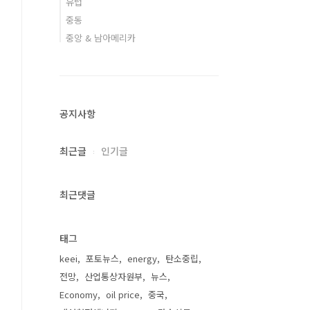
유럽
중동
중앙 & 남아메리카
공지사항
최근글
인기글
최근댓글
태그
keei
포토뉴스
energy
탄소중립
전망
산업통상자원부
뉴스
Economy
oil price
중국