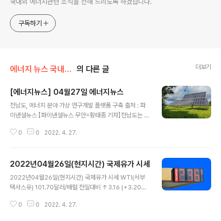
국내외 에너지관련 소식을 전해 드리도록 하겠습니다.
구독하기
더보기
에너지 뉴스 국내&해외
의 다른 글
[에너지뉴스] 04월27일 에너지뉴스
글 내용
전남도, 에너지 분야 가상 연구개발 플랫폼 구축 출처 : 파
이낸셜뉴스 【파이낸셜뉴스 무안=황태종 기자】전남도는 산
업통상자원부 주관 '전력기자재 디지털전환 기반구축사업'
0
0
2022. 4. 27.
공모에 선정돼 국비 등 141억원을 확보했다고 26일 밝혔
다. '전력기자재 디지털 전환 기반구축사업'은 태양광, 풍
력, 에너지저장장치(ESS) 등 실시간 가상 환경기반 연구개
2022년04월26일(현지시간) 국제유가 시세
발(R&D) 플랫폼을 구축해 중소기업의 제품 개발 기간 단
글 내용
축, 비용 절감, 품질 및 안전도 향상 등을 이끌기 위한 것이
2022년04월26일(현지시간) 국제유가 시세 WTI(서부
다. 그동안 에너지 기업이 사업 필요성을 꾸준히 제기했다.
텍사스유) 101.70달러/배럴 전일대비 ↑3.16 (+3.20%)
(뉴스 이어보기)
NYMEX (뉴욕상업거래소) 기준 브렌트유 104.61달러/배
0
0
2022. 4. 27.
럴 전일대비 ↑2.45 (+2.40%) ICE 기준