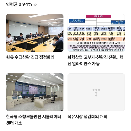
연평균 0.94% ↓
원유 수급상황 긴급 점검회의
화학산업 고부가‧친환경 전환…혁
신 얼라이언스 가동
한국형 소형모듈원전 시뮬레이터
석유시장 점검회의 개최
센터 개소