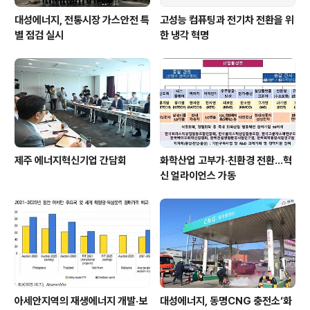
대성에너지, 전통시장 가스안전 특
고성능 컴퓨팅과 전기차 전환을 위
별 점검 실시
한 냉각 혁명
제주 에너지혁신기업 간담회
화학산업 고부가‧친환경 전환…혁
신 얼라이언스 가동
아세안지역의 재생에너지 개발·보
대성에너지, 동명CNG 충전소‘화