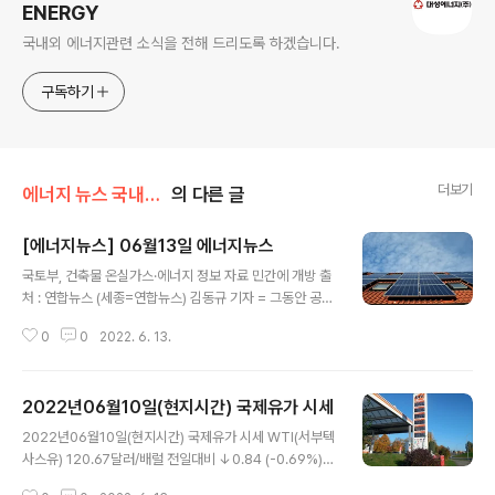
ENERGY
국내외 에너지관련 소식을 전해 드리도록 하겠습니다.
구독하기
더보기
에너지 뉴스 국내&해외
의 다른 글
[에너지뉴스] 06월13일 에너지뉴스
글 내용
국토부, 건축물 온실가스·에너지 정보 자료 민간에 개방 출
처 : 연합뉴스 (세종=연합뉴스) 김동규 기자 = 그동안 공공
기관에만 제공되던 건축물 에너지·온실가스 관련 전산 정
0
0
2022. 6. 13.
보자료가 민간에 개방된다. 국토교통부는 이런 내용을 골
자로 한 '건축물 에너지·온실가스 정보체계 운영규정' 개정
안을 13일부터 20일간 행정예고한다고 12일 밝혔다. 국
2022년06월10일(현지시간) 국제유가 시세
토부는 각종 건축물에서 사용하는 전기, 가스, 지역난방 등
글 내용
에너지 정보를 수집하고 관리하기 위해 온실가스 배출량과
2022년06월10일(현지시간) 국제유가 시세 WTI(서부텍
에너지 사용량 등의 통계를 '건물 에너지 통합 데이터베이
사스유) 120.67달러/배럴 전일대비 ↓0.84 (-0.69%) N
스(DB)'로 운용하고 있다. (뉴스 이어보기)
YMEX (뉴욕상업거래소) 기준 브렌트유 122.01달러/배럴