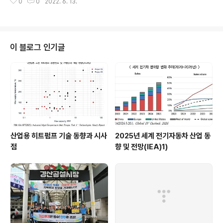
0
0
2022. 6. 13.
전일대비 ↓1.06 (-0.86%) ICE 기준
이 블로그 인기글
산업용 히트펌프 기술 동향과 시사
2025년 세계 전기자동차 산업 동
점
향 및 전망(IEA)1)