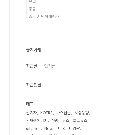
유럽
중동
중앙 & 남아메리카
공지사항
최근글
인기글
최근댓글
태그
전기차
KOTRA
가스신문
시장동향
신재생에너지
전망
뉴스
포토뉴스
oil price
News
미국
태양광