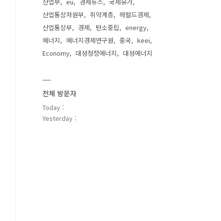
산업부
eu
경제뉴스
국제유가
산업통상자원부
취약계층
헤럴드경제
산업통상부
경제
탄소중립
energy
에너지
에너지경제연구원
중국
keei
Economy
대성청정에너지
대성에너지
전체 방문자
Today :
Yesterday :