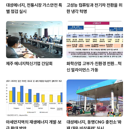
대성에너지, 전통시장 가스안전 특
고성능 컴퓨팅과 전기차 전환을 위
별 점검 실시
한 냉각 혁명
제주 에너지혁신기업 간담회
화학산업 고부가‧친환경 전환…혁
신 얼라이언스 가동
아세안지역의 재생에너지 개발·보
대성에너지, 동명CNG 충전소‘화
급 확대 방안
재 대응 비상훈련’ 실시