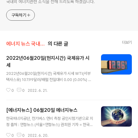
국내외 에너지관련 소식을 전해 드리도록 하겠습니다.
구독하기
더보기
에너지 뉴스 국내&해외
의 다른 글
2022년06월20일(현지시간) 국제유가 시
세
글 내용
2022년06월20일(현지시간) 국제유가 시세 WTI(서부
텍사스유) 107.99달러/배럴 전일대비 0.00 (0.00%) NY
MEX (뉴욕상업거래소) 기준 브렌트유 114.13달러/배럴
0
0
2022. 6. 21.
전일대비 ↑1.01 (+0.89%) ICE 기준
[에너지뉴스] 06월20일 에너지뉴스
글 내용
한국에너지공단, 전기버스 연비 측정 공인시험기관으로 지
정 출처 : 연합뉴스 (서울=연합뉴스) 권희원 기자 = 한국에
너지공단은 전기버스 에너지소비효율(연비)을 측정하는 공
0
0
2022. 6. 20.
인시험기관으로 지정됐다고 17일 밝혔다. 국내 시험기관