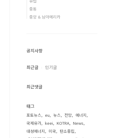
유럽
중동
중앙 & 남아메리카
공지사항
최근글
인기글
최근댓글
태그
포토뉴스
eu
뉴스
전망
에너지
국제유가
keei
KOTRA
News
대성에너지
미국
탄소중립