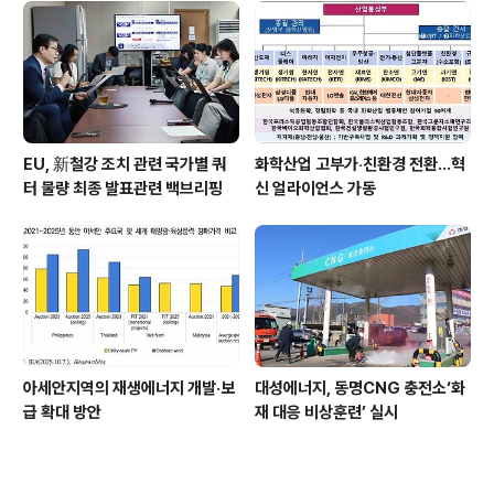
EU, 新철강 조치 관련 국가별 쿼
화학산업 고부가‧친환경 전환…혁
터 물량 최종 발표관련 백브리핑
신 얼라이언스 가동
아세안지역의 재생에너지 개발·보
대성에너지, 동명CNG 충전소‘화
급 확대 방안
재 대응 비상훈련’ 실시