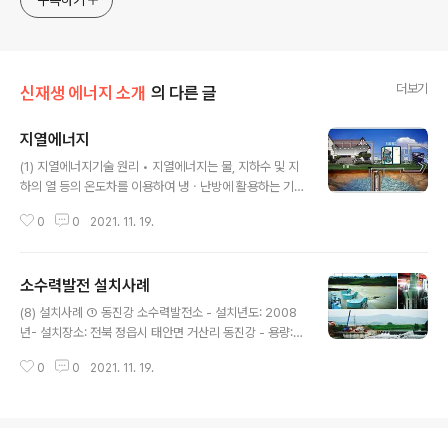
구독하기
더보기
신재생 에너지 소개
의 다른 글
지열에너지
글 내용
(1) 지열에너지기술 원리 • 지열에너지는 물, 지하수 및 지
하의 열 등의 온도차를 이용하여 냉ㆍ난방에 활용하는 기
술 • 태양열의 약 47%가 지표면을 통해 지하에 저장되며,
0
0
2021. 11. 19.
이렇게 태양열을 흡수한 땅속의 온도는 지형에 따라 다르
지만 지표면 가까운 땅속의 온도는 개략 10℃∼20℃정도
유지해 열펌프를 이용하는 냉난방시스템에 이용 • 우리나
소수력발전 설치사례
라 일부 지역의 심부(지중 1 ~ 2 km) 지중온도는 80 ℃
글 내용
정도로서 직접 냉난방에 이용 가능 (2) 시스템 구성도 건축
(8) 설치사례 ① 동진강 소수력발전소 - 설치년도: 2008
물의 내부에 설치된 배관은 건축물 외부의 히트펌프와 연
년- 설치장소: 전북 정읍시 태안면 거산리 동진강 - 용량: 8
결되어있고 이는, 지상에 설치된 열교환기를 통해 지하의
50MW - 내용: 증축 튜블러 프로펠러형 수차적용, 운전환
지열루프파이프와 연결됨. (3)지열에너지의 장.단점 (4) 지
0
0
2021. 11. 19.
경에 따라 날개각도를 재조정해 발전출력 조정가능 ② 광
열기술 종류 - 지열시스템의 종류는 대표적으로 지열을 회
양 소수력 발전소 - 설치년도: 2007년- 설치장소: 전남 광
수하는 파이프(열교환기)..
양시 금호동 광양만 - 용량: 300MW - 내용: 연간 3000
여톤의 이산화탄소 감축효과 발생