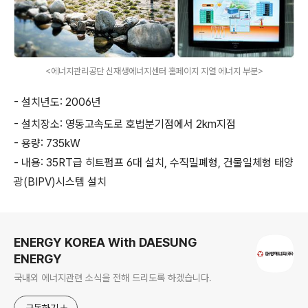
<에너지관리공단 신재생에너지센터 홈페이지 지열 에너지 부분>
- 설치년도: 2006년
- 설치장소: 영동고속도로 호법분기점에서 2km지점
- 용량: 735kW
- 내용: 35RT급 히트펌프 6대 설치, 수직밀폐형, 건물일체형 태양
광(BIPV)시스템 설치
로그 정보
ENERGY KOREA With DAESUNG
ENERGY
국내외 에너지관련 소식을 전해 드리도록 하겠습니다.