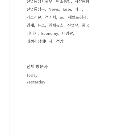
산업통상자원부
탄소중립
시장동향
산업통상부
News
keei
미국
가스신문
전기차
eu
헤럴드경제
경제
뉴스
경제뉴스
산업부
중국
에너지
Economy
태양광
대성청정에너지
전망
전체 방문자
Today :
Yesterday :