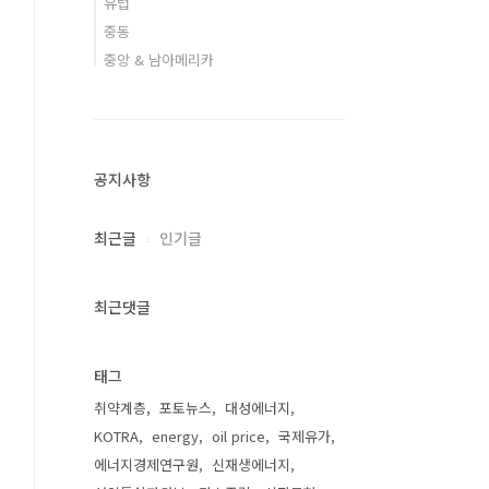
유럽
중동
중앙 & 남아메리카
공지사항
최근글
인기글
최근댓글
태그
취약계층
포토뉴스
대성에너지
KOTRA
energy
oil price
국제유가
에너지경제연구원
신재생에너지