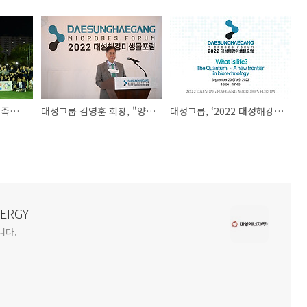
대성에너지, 노사화합 족구대회 개최
대성그룹 김영훈 회장, "양자생물학, 식량·에너지 문제에 획기적 해결책"
대성그룹, ‘2022 대성해강미생물포럼' 조선호텔서 개최..."세계적 석학 한 자리에"
NERGY
니다.