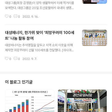
대성그룹(회장 김영훈)이 양자 생물학에서 미래 먹거리를
모색한다. 대성그룹은 20일 조선호텔에서 국내외 생명공
학분야 최고의 석학들이 참여하는 '2022 대성해강미생물
0
0
2022. 9. 16.
포럼(DAESUNG HAEGANG MICROBES FORU
M)'을 개최한다고 15일 밝혔다. 올해로 5회째를 맞는 포럼
의 주제는 '생명이란 무엇인가? 양자: 생명의 근원을 넘어
대성에너지, 한가위 맞이 ‘희망꾸러미 100세
미래산업을 개척하다' ('What is life? The Quantum ?
A new frontier in biotechnology)'로 개최되며, 최근
트’ 나눔 활동 참여
글 내용
바이오 분야에서 큰 관심을 모으고 있는 양자생물학(Quan
대성에너지는 추석명절을 앞두고 지역 소외 이웃을 위해
tum Biology)이 중점적으로 다뤄진다. 양자생물학은 양
제작한 희망꾸러미 선물 100세트를 전달했다. [아시아경
자물리학 이론을 생물학에 결합한 학문으로, 최근 들어 획
제 영남취재본부 여종구 기자] 대성에너지는 6일 대한적십
기적인 연구성과들이 쏟아져 나오고 있다. 원..
0
0
2022. 9. 7.
자사 대구지사에서 ‘한가위 맞이 희망꾸러미’ 나눔 활동에
참여하고 후원금을 전달했다. 희망꾸러미 나눔 활동은 지
난 2020년부터 3년째 참여 중으로 추석 명절을 앞두고 외
로움을 겪고 있는 지역의 소외이웃에 대해 위로와 온정의
마음을 담은 희망꾸러미 선물 100세트를 제작해 전달하는
이 블로그 인기글
활동이다. 대성에너지 임직원과 적십자봉사회 서구지구협
의회와 함께 포장한 희망꾸러미 선물 세트는 즉석조리식품
과 통조림 등 8종의 생필품으로 알차게 구성해 서구 지역
취약계층 100세대에 전달된다. 윤홍식 대성에너지 대표이
사는 “물가 상승, 코로나19 등으로 다소 지치..