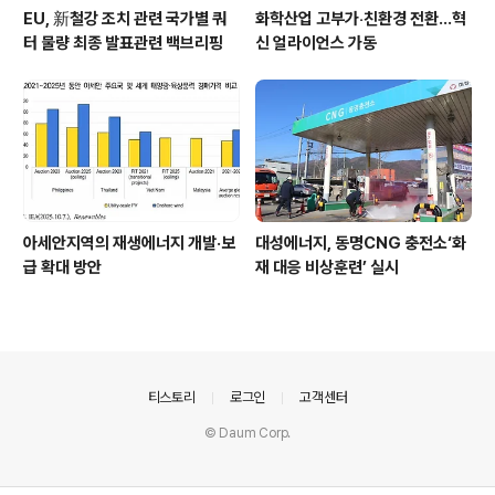
EU, 新철강 조치 관련 국가별 쿼
화학산업 고부가‧친환경 전환…혁
터 물량 최종 발표관련 백브리핑
신 얼라이언스 가동
아세안지역의 재생에너지 개발·보
대성에너지, 동명CNG 충전소‘화
급 확대 방안
재 대응 비상훈련’ 실시
의안내
티스토리
로그인
고객센터
© Daum Corp.