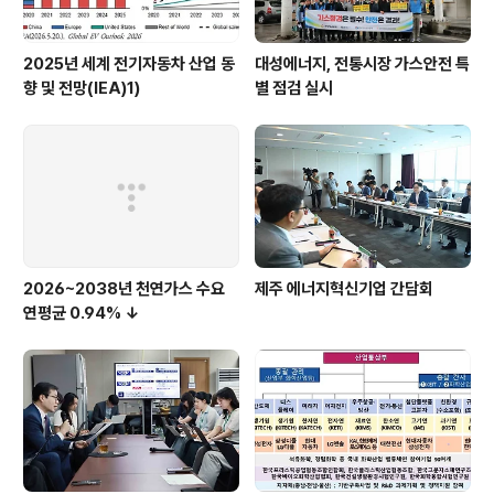
2025년 세계 전기자동차 산업 동
대성에너지, 전통시장 가스안전 특
향 및 전망(IEA)1)
별 점검 실시
2026~2038년 천연가스 수요
제주 에너지혁신기업 간담회
연평균 0.94% ↓