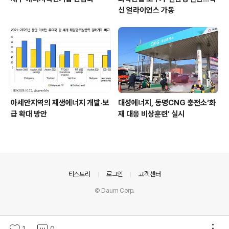
신 얼라이언스 가동
아세안지역의 재생에너지 개발·보
대성에너지, 동명CNG 충전소‘화
급 확대 방안
재 대응 비상훈련’ 실시
의안내
티스토리
로그인
고객센터
© Daum Corp.