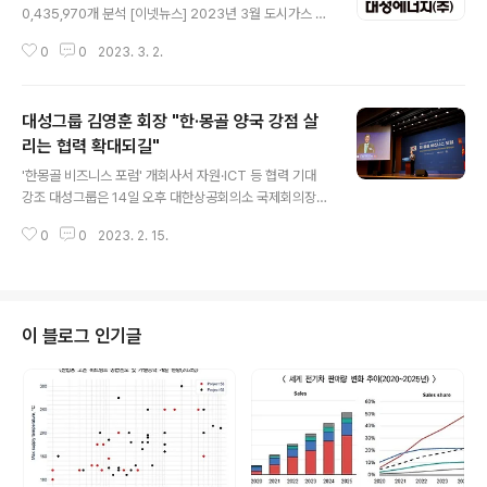
0,435,970개 분석 [이넷뉴스] 2023년 3월 도시가스 상
장기업 브랜드평판이 공개됐다.​​​​​ 이넷뉴스 에너지 톱 브랜
0
0
2023. 3. 2.
드위원회는 2일 도시가스 상장기업 ‘2023년 3월 빅데이
터 분석결과’를 발표했다. 발표에 따르면, 1위 한국가스공
사 2위 대성에너지 3위 서울가스 순으로 나타났다.​​​ 이넷뉴
대성그룹 김영훈 회장 "한·몽골 양국 강점 살
스와 한국기업평판연구소는 도시가스 상장기업 9개 브랜
드에 대해서 빅데이터 분석을 활용한 브랜드 평판조사를
리는 협력 확대되길"
글 내용
실시하였다. 2023년 2월 2일부터 2023년 3월 2일까지
'한몽골 비즈니스 포럼' 개회사서 자원·ICT 등 협력 기대
의 도시가스 상장기업 브랜드에 대한 국내 소비자 빅데이
강조 대성그룹은 14일 오후 대한상공회의소 국제회의장에
터 10,435,970개를 분석하여 소비자들의 브랜드 평판을
서 열린 '롭상남스라이 어용에르덴 몽골 총리 초청 한·몽골
분석하였다. 지난 2월 도시가스 상장기업 브랜드 빅데이터
0
0
2023. 2. 15.
비즈니스 포럼'에서 한·몽골 경협위원장직을 맡은 김영훈
12,217,9..
대성그룹 회장이 개회사를 했다고 밝혔다. 이번 행사는 대
한상공회의소가 주최했다. 김 회장은 개회사에서 "한국과
몽골은 형제국으로서 문화, 유통, 스포츠, 통신, 자원 등 여
러 분야에서 협력을 강화하고 있다"며 "자원이 무기가 되고
이 블로그 인기글
글로벌 공급망이 재편되는 시점에서 자원, ICT 등 양국의
강점을 살리는 협력이 더욱 확대되기를 기대한다"고 강조
했다. 이날 행사는 롭상남스라이 어용에르덴 몽골 총리 방
한을 계기로 마련됐다. 지난 2018년 이후 5년 만에 열린
양국 간 비즈니스 행사다..