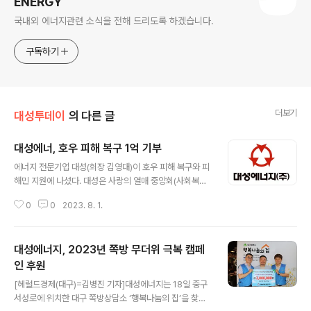
ENERGY
국내외 에너지관련 소식을 전해 드리도록 하겠습니다.
구독하기
더보기
대성투데이
의 다른 글
대성에너, 호우 피해 복구 1억 기부
글 내용
에너지 전문기업 대성(회장 김영대)이 호우 피해 복구와 피
해민 지원에 나섰다. 대성은 사랑의 열매 중앙회(사회복지
법인사회복지공동모금회)를 통해 호우 피해 성금 1억 원을
0
0
2023. 8. 1.
기부했다고 31일 밝혔다. 대성이 기부한 성금은 호우로 인
한 피해 지역 복구와 주민들의 구호 물품 지원 등에 사용될
예정이다. 대성산업 관계자는 “예상치 못한 잦은 호우로 인
대성에너지, 2023년 쪽방 무더위 극복 캠페
해 피해를 입은 해당 지역 주민들에게 작은 힘이 되길 바란
다”며, “호우 피해 복구가 신속하게 이뤄져 상처 입은 주민
인 후원
글 내용
들이 빨리 삶의 희망을 되찾기 바란다”고 말했다. 대성은
[헤럴드경제(대구)=김병진 기자]대성에너지는 18일 중구
이번 호우 피해 복구 성금 이외에도 매년 홀트아동복지회,
서성로에 위치한 대구 쪽방상담소 ‘행복나눔의 집’을 찾아
삼성농아원 후원 및 해강대성장학회 운영 등 우리 사회 어