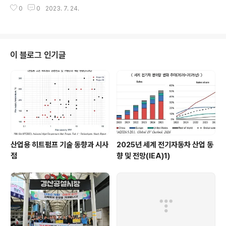
‘2023년 쪽방 무더위 극복 캠페인’ 후원금 300만원을 기
려운 이웃들을 위한 사회공헌활동을 활발하게 전개하며 E
0
0
2023. 7. 24.
탁했다. 이번 후원금은 장마 이후 본격적인 폭염과 열대야
SG를 실천하고 있다. 이러한..
가 예보된 가운데 대구지역 쪽방 생활인의 무더위 극복을
돕기 위한 사업에 사용된다. 이날 행사에 참여한 대성에너
지 직원들은 쪽방촌을 직접 방문, 여름이불, 라면 등 준비한
후원 물품을 전달하고 쪽방 주민들의 안부와 건강상태를
이 블로그 인기글
체크하고 복지정보를 안내 하는 등 쪽방 재가방문 봉사활
동을 함께 했다. 대구지역에는 아직도 약 600여명의 쪽방
거주자들이 냉난방 시설이 거의 없는 열악한 3~6㎡의 크
기의 좁은 공간에서 살고 있으며 고령, 장애, 만성질환 등에
시달리며 추위와 폭염에 취약..
산업용 히트펌프 기술 동향과 시사
2025년 세계 전기자동차 산업 동
점
향 및 전망(IEA)1)