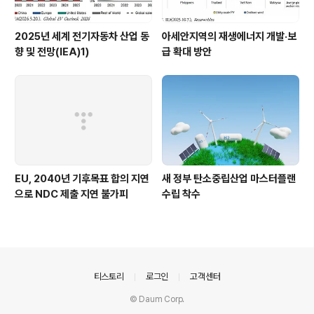
2025년 세계 전기자동차 산업 동
아세안지역의 재생에너지 개발·보
향 및 전망(IEA)1)
급 확대 방안
EU, 2040년 기후목표 합의 지연
새 정부 탄소중립산업 마스터플랜
으로 NDC 제출 지연 불가피
수립 착수
의안내
티스토리
로그인
고객센터
© Daum Corp.