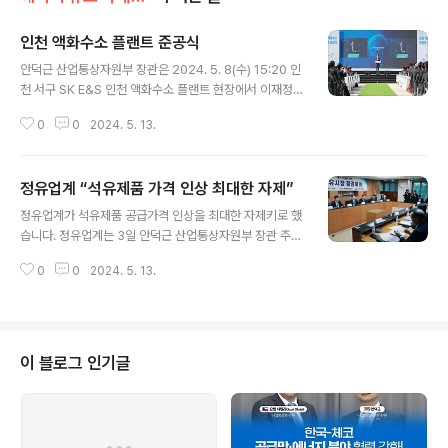
인천 액화수소 플랜트 준공식
글 내용
안덕근 산업통상자원부 장관은 2024. 5. 8(수) 15:20 인
천 서구 SK E&S 인천 액화수소 플랜트 현장에서 이재정
국회 산업통상자원중소벤처기업위원회 위원장, 유정복 인
0
0
2024. 5. 13.
천시장, 장용호 SK㈜ 대표, 추형욱 SK E&S 대표, 강석훈
한국산업은행장, 윤희성 한국수출입은행장, 김성태 IBK기
업은행 회장 등 관계자가 참석한 가운데 세계 최대 액화수
정유업계 “석유제품 가격 인상 최대한 자제”
소 생산시설인 「인천 액화수소 플랜트 준공식」에 참석하여,
글 내용
축사를 통해 “수소는 탄소중립과 에너지 안보를 동시에 달
정유업계가 석유제품 공급가격 인상을 최대한 자제키로 했
성할 수 있는 무탄소 전원으로, 정부는 민간과 함께 청정수
습니다. 정유업계는 3일 안덕근 산업통상자원부 장관 주재
소로의 전환, 수소상용차 보급 확대 등 수소경제 실현을 앞
로 열린 ‘석유시장 점검회의’에서 이같이 밝혔습니다. 아울
당기기 위해 부지런히 달려나가고 있고, 또한 금번 액화수
0
0
2024. 5. 13.
러 직영주유소 판매가격 인상도 최소화하기로 의견을 모았
소 플랜트는 한국 수소경제의 새로운 도약을 이끌 게임체
습니다. 이날 회의에 함께 참석한 알뜰주유소 운영사들도
인저가 될 것이며, 금..
석유제품 판매가격 인하 노력을 더욱 강화해 국민부담 완
화에 동참키로 했습니다. 현재 석유공사 자영 알뜰주유소
판매가격은 전국 주유소 대비 리터당 평균 40원 저렴하게
이 블로그 인기글
유지되고 있습니다. 산업부는 알뜰주유소를 연내 수도권
과 대도시를 중심으로 40개 추가하는 작업을 진행 중입니
다. 또 기재부, 국토부, 공정위, 국세청 등과 ‘범부처 석유시
장점검단’을 운영해 고유가 시기를 악용한 불법행위를 단