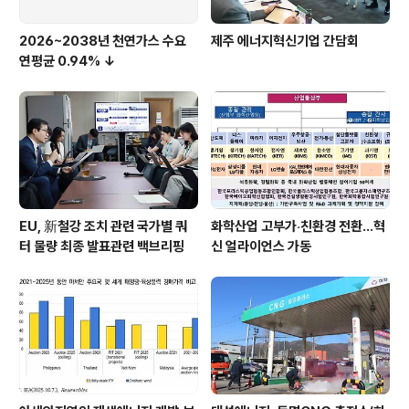
2026~2038년 천연가스 수요
제주 에너지혁신기업 간담회
연평균 0.94% ↓
EU, 新철강 조치 관련 국가별 쿼
화학산업 고부가‧친환경 전환…혁
터 물량 최종 발표관련 백브리핑
신 얼라이언스 가동