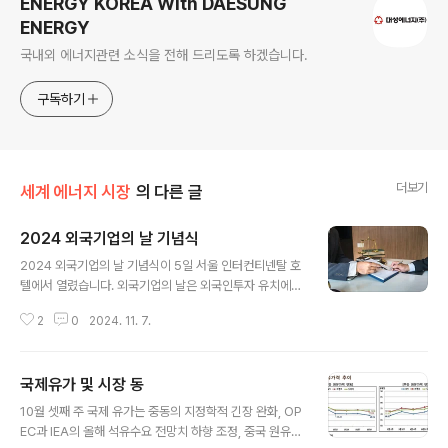
ENERGY KOREA With DAESUNG
ENERGY
국내외 에너지관련 소식을 전해 드리도록 하겠습니다.
구독하기
더보기
세계 에너지 시장
의 다른 글
2024 외국기업의 날 기념식
글 내용
2024 외국기업의 날 기념식이 5일 서울 인터컨티넨탈 호
텔에서 열렸습니다. 외국기업의 날은 외국인투자 유치에
기여한 외투기업과 유관기관 관계자들을 격려하고 한국에
2
0
2024. 11. 7.
대한 지속적인 관심과 투자를 유도하기 위해 마련한 날입
니다. 이날 기념식에는 정인교 산업통상자원부 통상교섭
본부장, 서영훈 한국외국기업협회장, 주한 유럽연합(EU)와
국제유가 및 시장 동
체코 대사, 주한 일본‧중국‧스웨덴 상공회의소 대표, 외국인
글 내용
투자유치 유공자 등 160여 명이 참석했습니다. 외국인직
10월 셋째 주 국제 유가는 중동의 지정학적 긴장 완화, OP
접투자는 2022년과 2023년 2년 연속 300억 달러 이상
EC과 IEA의 올해 석유수요 전망치 하향 조정, 중국 원유정
을 달성하며 역대 최대 유치 실적을 기록했습니다. 올해에