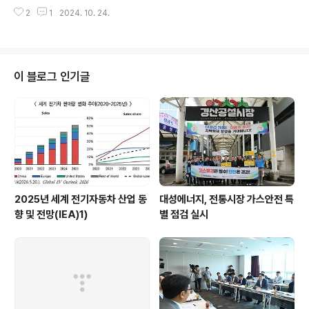
제량 감소, 리비아 원유 수출 회복 등으로 하락함.이스라엘
도 3분기까지 252억 달러를 유치, 실적 집계가 시작된 19
2
1
2024. 10. 24.
네타냐후 총리는 이란의 이스라엘 미사일 공격(10.1)에 대
62년 이래 역대 최대 실적을 달성했습니다. 특히 반도
한 보복 공격으로 이란의 핵시설 및 석유시설은 고려하지
체, 바이오 등 첨단산업 분야 투자 ..
않다고 미국에 전한 것으로 알려짐(Reuters, 10.16). 기
존 강경한 메시지를 내던 이스라엘이 이처럼 입장을 선회
한 것은 미국이 이스라엘에 사드(THAAD)등 추가 병력을
이 블로그 인기글
배치하기로 한 결정이 주요한 요인으로 분석됨(WP, 10.1
4).OPEC은 14일(월) 발표한 월간 보고서를 통해 올해 세
계 석유수요 증가치를 10만b/d 하향한190만b/d로, 내년
도 석유수요 증가는 기존 170만b/d에서 160만b/d..
2025년 세계 전기자동차 산업 동
대성에너지, 전통시장 가스안전 특
향 및 전망(IEA)1)
별 점검 실시