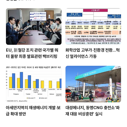
EU, 新철강 조치 관련 국가별 쿼
화학산업 고부가‧친환경 전환…혁
터 물량 최종 발표관련 백브리핑
신 얼라이언스 가동
아세안지역의 재생에너지 개발·보
대성에너지, 동명CNG 충전소‘화
급 확대 방안
재 대응 비상훈련’ 실시