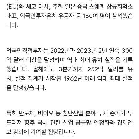
(EU)
와 체코 대사
,
주한 일본
‧
중국
‧
스웨덴 상공회의소
대표
,
외국인투자유치 유공자 등
160
여 명이 참석했습
니다
.
외국인직접투자는
2022
년과
2023
년
2
년 연속
300
억 달러 이상을 달성하며 역대 최대 유치 실적을 기록
했습니다
.
올해에도
3
분기까지
252
억 달러를 유
치
,
실적 집계가 시작된
1962
년 이래 역대 최대 실적
을 달성했습니다
.
특히 반도체
,
바이오 등 첨단산업 분야 투자 증가가 두
드러져 향후 국내 관련 산업 공급망 안정화와 경제안
보 강화에 기여할 전망입니다
.