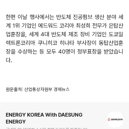
한편 이날 행사에서는 반도체 진공펌브 생산 분야 세
계
1
위 기업인 에드워드 코리아 최성희 전무가 은탑산
업훈장을
,
세계
4
대 반도체 제조 장비 기업인 도쿄일
렉트론코리아 쿠니히코 히나타 부사장이 동탑산업훈
장을 수상하는 등 모두
40
명이 정부표창을 받았습니
다
.
원문출처: 산업통상자원부 경제뉴스
로그 정보
ENERGY KOREA With DAESUNG
ENERGY