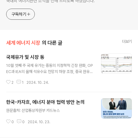
국내외 에너지관련 소식을 전해 드리도록 하겠습니다.
구독하기
더보기
세계 에너지 시장
의 다른 글
국제유가 및 시장 동
글 내용
10월 셋째 주 국제 유가는 중동의 지정학적 긴장 완화, OP
EC과 IEA의 올해 석유수요 전망치 하향 조정, 중국 원유정
제량 감소, 리비아 원유 수출 회복 등으로 하락함.이스라엘
2
1
2024. 10. 24.
네타냐후 총리는 이란의 이스라엘 미사일 공격(10.1)에 대
한 보복 공격으로 이란의 핵시설 및 석유시설은 고려하지
않다고 미국에 전한 것으로 알려짐(Reuters, 10.16). 기
한국-카자흐, 에너지 분야 협력 방안 논의
존 강경한 메시지를 내던 이스라엘이 이처럼 입장을 선회
글 내용
한 것은 미국이 이스라엘에 사드(THAAD)등 추가 병력을
원문출처: 산업통상자원부 카드뉴스
배치하기로 한 결정이 주요한 요인으로 분석됨(WP, 10.1
4).OPEC은 14일(월) 발표한 월간 보고서를 통해 올해 세
0
0
2024. 10. 23.
계 석유수요 증가치를 10만b/d 하향한190만b/d로, 내년
도 석유수요 증가는 기존 170만b/d에서 160만b/d..