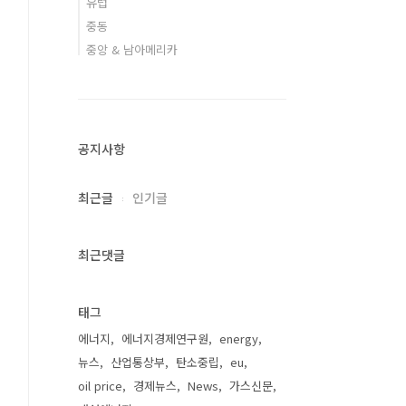
유럽
중동
중앙 & 남아메리카
공지사항
최근글
인기글
최근댓글
태그
에너지
에너지경제연구원
energy
뉴스
산업통상부
탄소중립
eu
oil price
경제뉴스
News
가스신문