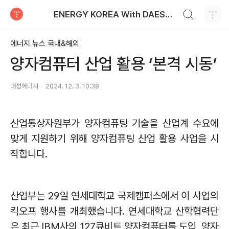
검색하기
ENERGY KOREA With DAESUNG ENERGY
티스토리
에너지 뉴스 국내&해외
양자컴퓨터 산업 활용 ‘본격 시동’
대성에너지
2024. 12. 3. 10:38
산업통상자원부가 양자컴퓨팅 기술을 산업계 수요에
맞게 지원하기 위해 양자컴퓨팅 산업 활용 사업을 시
작합니다
.
산업부는
29
일 연세대학교 국제캠퍼스에서 이 사업의
킥오프 행사를 개최했습니다
.
연세대학교 산학협력단
은 최근
IBM
사의
127
큐비트 양자컴퓨터를 도입
,
양자