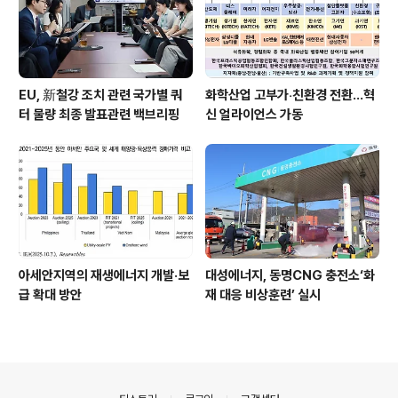
EU, 新철강 조치 관련 국가별 쿼
화학산업 고부가‧친환경 전환…혁
터 물량 최종 발표관련 백브리핑
신 얼라이언스 가동
아세안지역의 재생에너지 개발·보
대성에너지, 동명CNG 충전소‘화
급 확대 방안
재 대응 비상훈련’ 실시
의안내