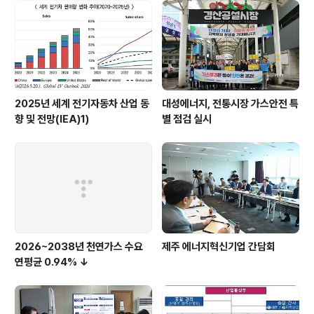
2025년 세계 전기자동차 산업 동
대성에너지, 전통시장 가스안전 특
향 및 전망(IEA)1)
별 점검 실시
2026~2038년 천연가스 수요
제주 에너지혁신기업 간담회
연평균 0.94% ↓