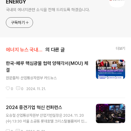
ENERGY
국내외 에너지관련 소식을 전해 드리도록 하겠습니다.
구독하기
더보기
에너지 뉴스 국내&해외
의 다른 글
한국-페루 핵심광물 협력 양해각서(MOU) 체
결
글 내용
원문출처: 산업통상자원부 카드뉴스
0
0
2024. 11. 21.
2024 중견기업 혁신 컨퍼런스
글 내용
오승철 산업통상자원부 산업기반실장은 2024. 11. 20
(수) 13:30 서울 소공동 롯데호텔 크리스탈볼룸에서 민병
주 한국산업기술진흥원장을 비롯한 관련 유관기관, 산학연