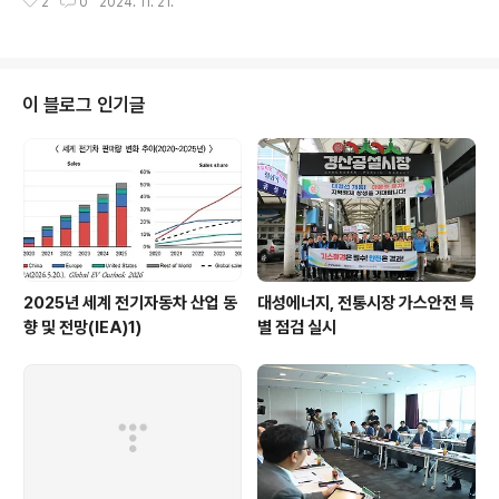
2
0
2024. 11. 21.
전문가, 중견기업인 등 관계자 200여명이 참석한 가운데
열린 「2024 중견기업 혁신 컨퍼런스」에 참석하여, 환영사
를 하였다. 원문출처: 산업통상자원부 포토뉴
이 블로그 인기글
2025년 세계 전기자동차 산업 동
대성에너지, 전통시장 가스안전 특
향 및 전망(IEA)1)
별 점검 실시