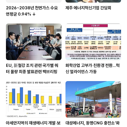
2026~2038년 천연가스 수요
제주 에너지혁신기업 간담회
연평균 0.94% ↓
EU, 新철강 조치 관련 국가별 쿼
화학산업 고부가‧친환경 전환…혁
터 물량 최종 발표관련 백브리핑
신 얼라이언스 가동
아세안지역의 재생에너지 개발·보
대성에너지, 동명CNG 충전소‘화