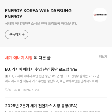
ENERGY KOREA With DAESUNG
ENERGY
국내외 에너지관련 소식을 전해 드리도록 하겠습니다.
구독하기
더보기
세계 에너지 시장
의 다른 글
EU, 러시아 에너지 수입 전면 중단 로드맵 발표
글 내용
▣ EU, 러시아 에너지 수입 전면 중단 로드맵 발표 EU 집행위원회는 2027년
까지 러시아산 석유와 가스 수입을 중단하고, 핵연료의 수입을 단계적으로 폐지
함으로써 러시아 에너지에 대한 의존 종식을 위한 로드맵을 발표함(2025.5.
0
0
2025. 5. 23.
6.). 동 로드맵은 2022년 러시아의 우크라이나 침공 사태 이후 EU 차원에서
對러시아 에너지 의존도 감축을 위해 도입된 REPowerEU 계획을 기반으로
작성됨. REPowerEU 도입 이후 EU의 러시아산 가스 수입 비중은 2021년 4
2025년 2분기 세계 천연가스 시장 동향(IEA)
5%에서 2024년 19%로 감소하였으며, 석탄은 전면 수입 금지, 석유 수입 비
글 내용
중은 2022년 초 27%에서 현재 3%로 대폭 축소됨. 원전 분야에서도 VVER형