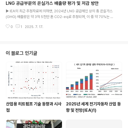
LNG 공급부문의 온실가스 배출량 평가 및 저감 방안
대한 보장을 포함해 여러 조건이 충족될 때까지 유지될 예정임. 이 같은 결정은
글 내용
미국과 이스라엘이 이란의 Fordow 우라늄 농축 시설에 폭탄을 투하하는 등 이
▶ IEA의 최근 추정자료에 의하면, 2024년 LNG 공급체인 상의 총 온실가스
란의 주요 핵시설을 공격한 이후 나온 것임.서방 정보기관..
(GHG) 배출량은 약 3억 5천만 톤 CO2-eq로 추정되며, 이 중 약 70%는 탄
소 배출량이고 30%는 메탄 배출량임. ▶ 배출량은 지역별로 상당한 차이가 있
0
1
2025. 7. 17.
으며, 이는 가스 액화시설로 유입되는 원료가스와 관련된 메탄 배출량, 생산·공
급 과정의 에너지 사용량 및 탄소 배출량 수준, LNG 해상 운송거리 및 선박의
효율 등의 차이에 의한 것으로 추정됨. ▶ 메탄배출 저감은 배출량을 줄이는 가
장 중요하고 비용 효율적인 방안이며, 그 외의 수단으로 저배출 전력 사용, 공정
효율 개선, CCUS, 소각 저감 등이 있음. ▶ 모든 주요 감축수단을 적용하는 데
이 블로그 인기글
소요되는 초기 투자비용은 약 1,020억 달러로 추정되며, 감축 효과는 ..
산업용 히트펌프 기술 동향과 시사
2025년 세계 전기자동차 산업 동
점
향 및 전망(IEA)1)