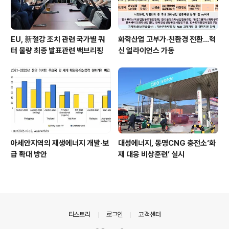
EU, 新철강 조치 관련 국가별 쿼
화학산업 고부가‧친환경 전환…혁
터 물량 최종 발표관련 백브리핑
신 얼라이언스 가동
아세안지역의 재생에너지 개발·보
대성에너지, 동명CNG 충전소‘화
급 확대 방안
재 대응 비상훈련’ 실시
의안내
티스토리
로그인
고객센터