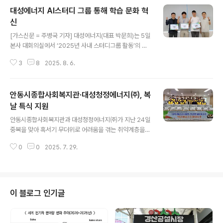
대성에너지 AI스터디 그룹 통해 학습 문화 혁
신
글 내용
[가스신문 = 주병국 기자] 대성에너지(대표 박문희)는 5일
본사 대회의실에서 ‘2025년 사내 스터디그룹 활동’의 최
종 평가 시상식을 열고, 지난 1년간의 AI 중심 학습 성과를
3
8
2025. 8. 6.
되돌아보는 뜻깊은 자리를 마련했다.이번 사내 스터디그룹
은 2024년 7월부터 2025년 6월까지 약 1년간 자율적으
로 운영되었으며, AI를 활용한 업무개선, 직무역량 향상, G
안동시종합사회복지관·대성청정에너지㈜, 복
PT 실습 등 다양한 주제를 기반으로 학습 활동이 활발히
전개됐다. 총 22개 그룹이 자발적으로 참여하였으며, 팀원
날 특식 지원
글 내용
간 지식 공유와 실습 중심의 학습을 통해 조직 내 자율 학습
안동시종합사회복지관과 대성청정에너지㈜가 지난 24일
문화의 기반을 다졌다.1년 학습한 성과에 대하여 1차, 2차
중복을 맞아 혹서기 무더위로 어려움을 겪는 취약계층을
심사를 하여 최종 평가 결과, AI를 활용하여 수요량 예측 및
위한 ‘건강한 여름나기, 복날 마중 든든하(夏)게 특식지원
업무 개선 사례를 발표한 ‘10x AI’가 최우수 그룹..
0
0
2025. 7. 29.
사업’을 진행했다. /피현진기자 phj@kbmaeil.com 원문
출처: 경북매일 https://www.kbmaeil.com/article/2
0250727500342
이 블로그 인기글