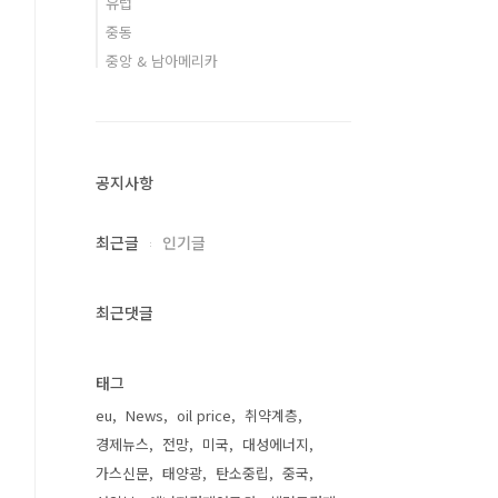
유럽
중동
중앙 & 남아메리카
공지사항
최근글
인기글
최근댓글
태그
eu
News
oil price
취약계층
경제뉴스
전망
미국
대성에너지
가스신문
태양광
탄소중립
중국