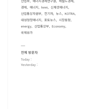
산업부
에너지경제연구원
헤럴드경제
경제
에너지
keei
신재생에너지
산업통상자원부
전기차
뉴스
KOTRA
대성청정에너지
포토뉴스
시장동향
energy
산업통상부
Economy
국제유가
전체 방문자
Today :
Yesterday :