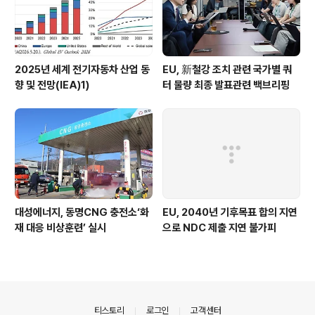
2025년 세계 전기자동차 산업 동
EU, 新철강 조치 관련 국가별 쿼
향 및 전망(IEA)1)
터 물량 최종 발표관련 백브리핑
대성에너지, 동명CNG 충전소‘화
EU, 2040년 기후목표 합의 지연
재 대응 비상훈련’ 실시
으로 NDC 제출 지연 불가피
의안내
티스토리
로그인
고객센터