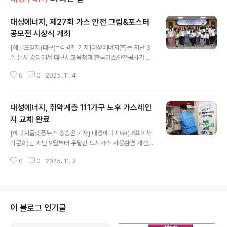
대성에너지, 제27회 가스 안전 그림&포스터
공모전 시상식 개최
글 내용
[헤럴드경제(대구)=김병진 기자]대성에너지㈜는 지난 3
일 본사 강당에서 대구시교육청과 한국가스안전공사가 후
원한 ‘제27회 가스안전 그림&포스터 공모전 시상식’을 개
0
0
2025. 11. 4.
최했다.이날 시상식에는 강은희 대구시교육감과 안중희 한
국가스안전공사 대구광역본부 안전지원부장, 박문희 대성
에너지 대표이사가 시상자로 참여했다.단체상은 △소선여
대성에너지, 취약계층 111가구 노후 가스레인
중(금상) △와룡중(은상) △대구교대대구부설초(동상)이
각각 수상했다.개인상 부문에서는 초등부 대상 정서진(경
지 교체 완료
글 내용
동초) 학생과 중등부 대상 이소율(소선여중) 학생이 영예를
[에너지플랫폼뉴스 송승온 기자] 대성에너지㈜(대표이사
안았으며 금상에는 박소이(범일초), 류혜원(관천중) 학생
박문희)는 지난 9월부터 두달간 도시가스 사용환경 개선과
등이 수상했다.입상작은 행사 당일 대성에너지 본사 1층 로
고객 안전 서비스 강화를 위해 추진한 ‘2025년 노후 가스
비에 전시됐으며 향후 ‘도시가스 안전문화 캠페인’, ‘스스로
0
0
2025. 11. 3.
레인지 교체 지원사업’을 성공적으로 마쳤다.이번 사업은
안전점검의 날’, 지역 축제 및 학교 안전교육 자..
대성에너지 대표 사회공헌 프로그램으로 대구사회복지관
협회와 함께 지역 내 에너지 취약계층 111가구에 약 2600
만원 상당의 가스기기와 안전용품을 교체하고 세대 내 가
스시설 전반을 점검했다. 대성에너지 박문희 대표이사는
이 블로그 인기글
“이번 교체 지원으로 가스 사용 중 불안감을 느끼던 가구들
이 보다 안심하고 도시가스를 사용할 수 있게 되어 뜻깊게