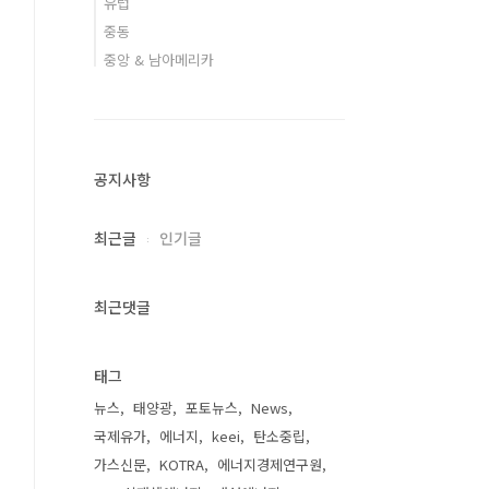
유럽
중동
중앙 & 남아메리카
공지사항
최근글
인기글
최근댓글
태그
뉴스
태양광
포토뉴스
News
국제유가
에너지
keei
탄소중립
가스신문
KOTRA
에너지경제연구원