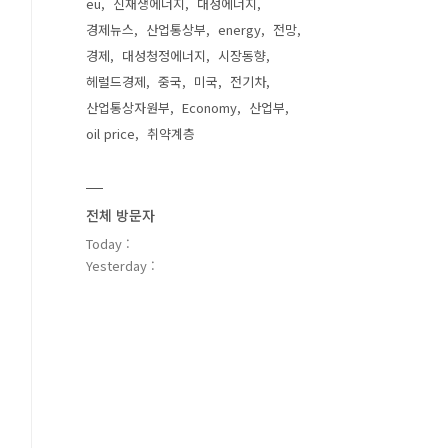
eu
신재생에너지
대성에너지
경제뉴스
산업통상부
energy
전망
경제
대성청정에너지
시장동향
헤럴드경제
중국
미국
전기차
산업통상자원부
Economy
산업부
oil price
취약계층
전체 방문자
Today :
Yesterday :