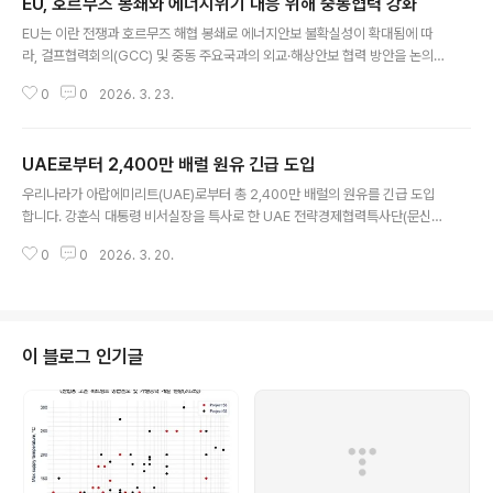
EU, 호르무즈 봉쇄와 에너지위기 대응 위해 중동협력 강화
글 내용
EU는 이란 전쟁과 호르무즈 해협 봉쇄로 에너지안보 불확실성이 확대됨에 따
라, 걸프협력회의(GCC) 및 중동 주요국과의 외교·해상안보 협력 방안을 논의
함.EU와 GCC는 3월 5일 중동 정세 악화와 이란의 GCC 국가들에 대한 공격
0
0
2026. 3. 23.
에 대응하기 위한 긴급 외교장관회의를 개최함. 양측은 EU-GCC 전략적 동반
자 관계의 중요성을 강조하고, GCC 국가들에 대한 부당한 이란의 공격이 지역
및 글로벌 안보를 위협한다고 규탄하며 이란에 즉각적인 공격 중단을 촉구함.
UAE로부터 2,400만 배럴 원유 긴급 도입
또한 위기 대응 수단으로 대화와 외교에 대한 확고한 의지를 재확인하고, 호르
글 내용
무즈·바브엘만데브 해협을 포함한 해상 항로와 항행의 자유, 공급망 안전, 글로
우리나라가 아랍에미리트(UAE)로부터 총 2,400만 배럴의 원유를 긴급 도입
벌 에너지시장 안정의 중요성을 강조함. 이어 3월 9일 António Costa 유럽이
합니다. 강훈식 대통령 비서실장을 특사로 한 UAE 전략경제협력특사단(문신학
사회 상임의장..
산업부 차관 참여)은 3월 15~17일 UAE를 방문해 모하메드 빈 자이드 알 나흐
0
0
2026. 3. 20.
얀 대통령을 예방하고 칼둔 아부다비 행정청장, 술탄 알 자베르 아부다비국영석
유회사 CEO 등과 만나 1,800만 배럴의 원유를 추가 도입키로 확정했습니다.
이로써 우리는 지난 3월 6일 600만 배럴에 이어 이번 1,800만 배럴까지 총 2,
400만 배럴의 원유를 UAE로부터 도입하는 성과를 거두게 됐습니다. 구체적으
로는 UAE 국적 선박 3척을 통해 600만 배럴을, 우리나라 국적선 6척을 통해
이 블로그 인기글
1200만 배럴을 각각 도입합니다. 추가로 납사를 적재한 선박 1척은 현재 ..