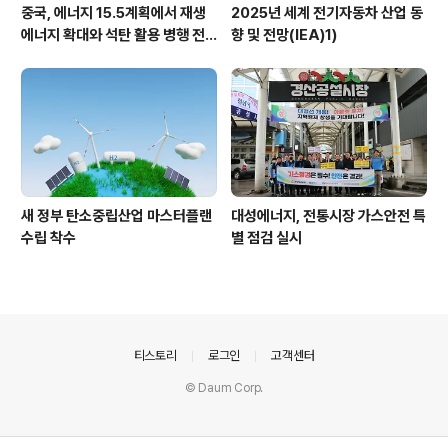
중국, 에너지 15.5계획에서 재생
2025년 세계 전기자동차 산업 동
에너지 확대와 석탄 활용 병행 전
향 및 전망(IEA)1)
략 유지
새 정부 탄소중립산업 마스터플랜
대성에너지, 전통시장 가스안전 특
수립 착수
별 점검 실시
의안내
티스토리
로그인
고객센터
© Daum Corp.