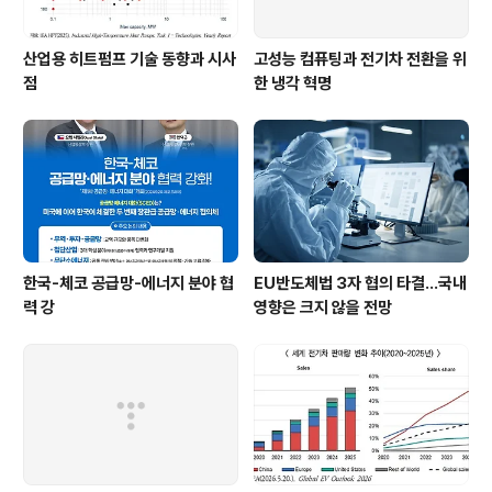
산업용 히트펌프 기술 동향과 시사
고성능 컴퓨팅과 전기차 전환을 위
점
한 냉각 혁명
한국-체코 공급망-에너지 분야 협
EU반도체법 3자 협의 타결…국내
력 강
영향은 크지 않을 전망