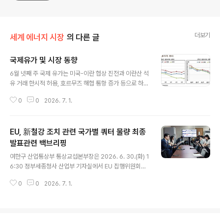
더보기
세계 에너지 시장
의 다른 글
국제유가 및 시장 동향
글 내용
6월 넷째 주 국제 유가는 미국-이란 협상 진전과 이란산 석
유 거래 한시적 허용, 호르무즈 해협 통항 증가 등으로 하락
했고, 미국 원유재고 감소 등은 하락폭을 제한함. ∙ 미국과
0
0
2026. 7. 1.
이란은 21일과 22일 카타르·파키스탄 중재로 스위스에서
열린 고위급 회담에서 60일 내 최종 평화협정 체결을 위한
로드맵을 마련하고 실무 협의를 이어가기로 함(Reuters,
EU, 新철강 조치 관련 국가별 쿼터 물량 최종
6.22). - 미국과 이란은 실무 협의를 통해 휴전 관리, 호르
무즈 해협 통항 체제, 이란 동결 자산 해제와 제재 해제, 이
발표관련 백브리핑
글 내용
란 핵 사찰 문제 등을 주요 의제로 논의할 예정임. ∙ 미국 재
여한구 산업통상부 통상교섭본부장은 2026. 6. 30.(화) 1
무부는 22일(월) 미국과 이란이 17일 서명한 MOU에 따
6:30 정부세종청사 산업부 기자실에서 EU 집행위원회가
라, 이란산 원유·석유제품·석유화학제품의 거래와 관련한
6. 30.(화,현지시간) 기존 철강 세이프가드 조치를 대체하
제재를 8월 21일까지 60일 동안 한시적으로 폐지..
0
0
2026. 7. 1.
는 신철강 조치의 운영계획과 국가별 철강 쿼터 물량 발표
와 관련하여 출입기자단에게 백브리핑을하고 질의응답의
시간을 가졌다. 원문출처: 산업통상부 포토뉴스