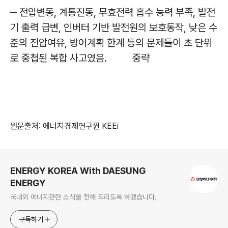
‒ 전압변동, 계통진동, 무효전력 흡수 능력 부족, 발전
기 출력 급변, 인버터 기반 발전원의 보호동작, 낮은 수
준의 전압여유, 방어계획 한계 등의 문제들이 초 단위
로 중첩된 복합 사고였음. 중략
원문출처: 에너지경제연구원 KEEi
로그 정보
ENERGY KOREA With DAESUNG
ENERGY
국내외 에너지관련 소식을 전해 드리도록 하겠습니다.
구독하기