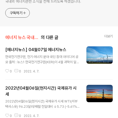
국내외 에너지관련 소식을 전해 드리도록 하겠습니다.
구독하기
더보기
에너지 뉴스 국내&해외
의 다른 글
[에너지뉴스] 04월07일 에너지뉴스
글 내용
한국전기연구원, 전기·에너지 분야 국민 참여 아이디어 공
모 출처 : 뉴스1 한국전기연구원(KERI)이 4월 과학의 달을
맞아 전기·에너지 분야 국민 참여 아이디어 공모전을 실시
0
0
2022. 4. 7.
한다고 6일 밝혔다. 공모전은 일상생활에서 전기·에너지와
관련해 발생할 수 있는 각종 애로사항에 대한 해결책을 일
반적인 수준부터 전문적인 노하우까지 폭넓게 아이디어를
2022년04월06일(현지시간) 국제유가 시
수렴하는 전국민 참여형으로 진행된다. 아이디어는 내부
심사를 거쳐 5월 중 수상자가 발표되며 금상 1명, 은상 2
세
글 내용
명, 동상 2명, 참가상 10명까지 총 15명(팀)에게 소정의 상
2022년04월06일(현지시간) 국제유가 시세 WTI(서부
금 및 상품권이 지급된다. 일부 혁신 제안은 2022년 KERI
텍사스유) 96.23달러/배럴 전일대비 ↓5.73 (-5.61%)
연구개발(R&D) 과제 리스트에 반영돼 활용된다. (뉴스 이
NYMEX (뉴욕상업거래소) 기준 브렌트유 101.07달러/배
어보기)
0
0
2022. 4. 7.
럴 전일대비 ↓5.57 (-5.22%) ICE 기준