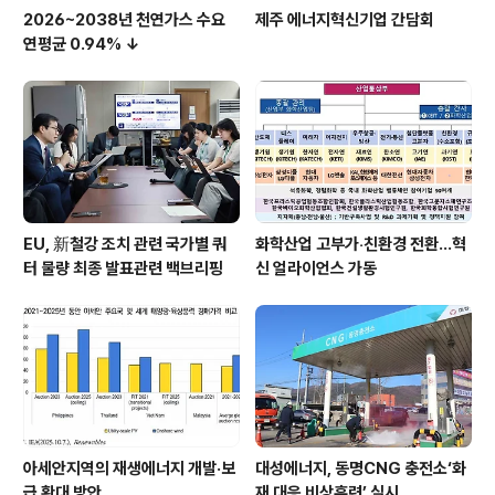
2026~2038년 천연가스 수요
제주 에너지혁신기업 간담회
연평균 0.94% ↓
EU, 新철강 조치 관련 국가별 쿼
화학산업 고부가‧친환경 전환…혁
터 물량 최종 발표관련 백브리핑
신 얼라이언스 가동
아세안지역의 재생에너지 개발·보
대성에너지, 동명CNG 충전소‘화
급 확대 방안
재 대응 비상훈련’ 실시