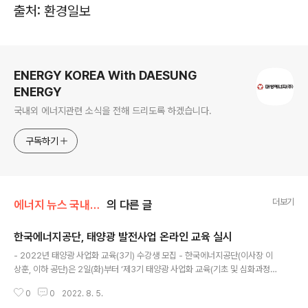
출처: 환경일보
로그 정보
ENERGY KOREA With DAESUNG
ENERGY
국내외 에너지관련 소식을 전해 드리도록 하겠습니다.
구독하기
더보기
에너지 뉴스 국내&해외
의 다른 글
한국에너지공단, 태양광 발전사업 온라인 교육 실시
글 내용
- 2022년 태양광 사업화 교육(3기) 수강생 모집 - 한국에너지공단(이사장 이
상훈, 이하 공단)은 2일(화)부터 ‘제3기 태양광 사업화 교육(기초 및 심화과정)’
수강생을 모집한다. 태양광 사업화 교육은 예비 태양광 발전사업자를 대상으로
0
0
2022. 8. 5.
태양광 발전사업 창업을 지원하기 위해 실시하는 교육으로, 태양광 발전사업에