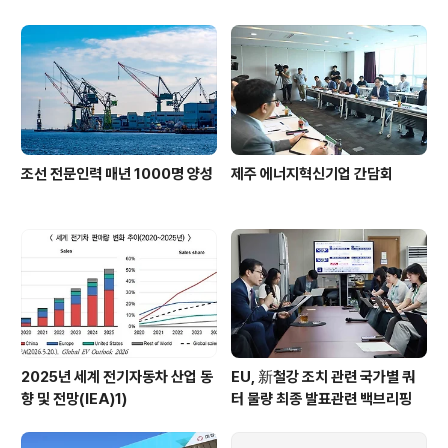
지원 강화
조선 전문인력 매년 1000명 양성
제주 에너지혁신기업 간담회
2025년 세계 전기자동차 산업 동
EU, 新철강 조치 관련 국가별 쿼
향 및 전망(IEA)1)
터 물량 최종 발표관련 백브리핑