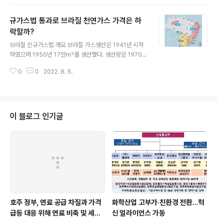
관심 있는 사람이라면 누구나 무료로 신청 가능하다. 접수기간은 8월 2일(화)부
터 8월 16일(화)까지이며, 교육은 8월 22일(월)부터 9월 2일(금)까지 약 2주
규가스법 통과로 브라질 천연가스 가격은 하
간 온라인으로 진행된다. 공단은 올해 보다 유익하고 효과적인 교육을 위해 기
초 및 심화과정으로 교육과정을 구성하여 수준별 맞춤형 교육을 추진한다. 기초
락할까?
글 내용
과정은 △태양광 발전사업의 이해 △타당성 조사 및 금융조달 △발전사업 절
브라질 신규가스법 개요 브라질 가스생산은 1941년 시작
차 △전력..
하였으며 1950년 17만m³를 생산했다. 생산량은 1970년
부터 점차적으로 증가하였으며 2000년대 초 산토스 앞 바
0
0
2022. 8. 5.
다에서 심해유전(pre-sal)이 발견되면서 생산량이 현재
수준인 1억4000만 m³로 대폭 늘어난다. '브라질 석유·천
연가스 및 바이오연료 공사(ANP)'는 2029년 까지 브라
질 가스 생산량이 2억5300만m³까지 늘어날 수 있다고
전망한다. 2021년 4월 브라질 국회는 신규가스법(Lei nº
이 블로그 인기글
14.134)을 통과시켰다. 신규가스법은 개발·추출을 제외한
천연가스 산업의 모든 밸류체인 규정을 재설계 하였다. 지
금까지 생산·운송·유통 등 브라질 천연가스 산업은 국영석
유회사 페트로브라스가 독점하여 경쟁 강도가 낮았고 가스
가격도 경쟁국..
호주 정부, 연료 공급 차질과 가격
화학산업 고부가‧친환경 전환…혁
급등 대응 위해 연료 비축 및 세제
신 얼라이언스 가동