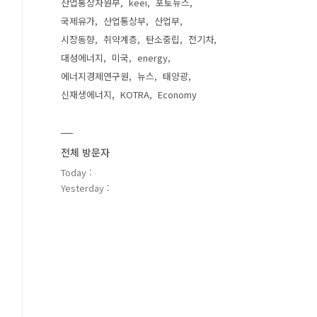
산업통상자원부
keei
포토뉴스
국제유가
산업통상부
산업부
시장동향
취약계층
탄소중립
전기차
대성에너지
미국
energy
에너지경제연구원
뉴스
태양광
신재생에너지
KOTRA
Economy
전체 방문자
Today :
Yesterday :