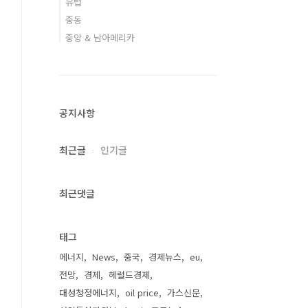
유럽
중동
중앙 & 남아메리카
공지사항
최근글
인기글
최근댓글
태그
에너지
News
중국
경제뉴스
eu
전망
경제
헤럴드경제
대성청정에너지
oil price
가스신문