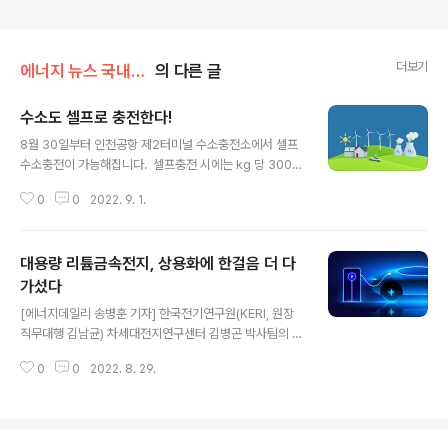
더보기
에너지 뉴스 국내&해외
의 다른 글
수소도 셀프로 충전한다!
글 내용
8월 30일부터 인천공항 제2터미널 수소충전소에서 셀프
수소충전이 가능해집니다. ​ 셀프충전 시에는 kg 당 300~
400원 할인된 가격이 적용됩니다. 5kg을 충전할 경우 15
0
0
2022. 9. 1.
00~2000원이 할인되는 것입니다. ​ 그동안 우리나라에서
는 미국, 일본 등과 달리 운전자의 직접 수소 충전을 금지해
왔습니다. 수소차 운전자의 편의성 제고, 수소충전소의 경
대용량 리튬금속전지, 상용화에 한걸음 더 다
제성 확보 등을 위해 셀프충전 시스템 도입 필요성이 꾸준
히 제기돼 온 이유입니다. 이에 따라 산업통상자원부는 지
가섰다
글 내용
난해 12월 규제샌드박스 승인을 거쳐 안전관리 규정, 안전
[에너지데일리 송병훈 기자] 한국전기연구원(KERI, 원장
장치 및 충전제어 프로그램 개발 등을 완료해 이날부터 일
직무대행 김남균) 차세대전지연구센터 김병곤 박사팀의 리
반 국민이 참여하는 셀프충전 실증을 본격 개시하는 것입
튬금속전지 관련 연구결과가 높은 수준을 인정받아 국제
니다. ​ 산업부는 아울러 안전성을 확보하면서 기업 활동도
0
0
2022. 8. 29.
저명 학술지에 표지논문으로 게재됐다. 29일 KERI에 따르
촉진할 수 있는 19개 ..
면, 기존 리튬이온전지가 흑연 음극에 리튬 이온을 탈·삽입
해 에너지를 내는 구조라면, 리튬금속전지는 부피가 크고
무거운 흑연을 사용하지 않고, 리튬금속 자체를 음극으로