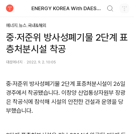
검색하기
ENERGY KOREA With DAESUNG ENERGY
티스토리
에너지 뉴스 국내&해외
중·저준위 방사성폐기물 2단계 표
층처분시설 착공
대성에너지
2022. 9. 2. 10:05
중
·
저준위 방사성폐기물
2
단계 표층처분시설이
26
일
경주에서 착공됐습니다
.
이창양 산업통상자원부 장광
은 착공식에 참석해 시설의 안전한 건설과 운영을 당
부했습니다
.