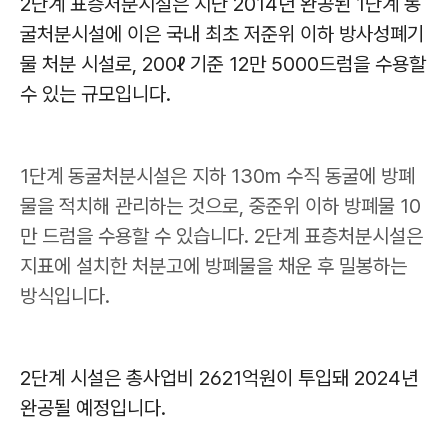
2
단계 표층처분시설은 지난
2014
년 완공된
1
단계 동
굴처분시설에 이은 국내 최초 저준위 이하 방사성폐기
물 처분 시설로
, 200
ℓ
기준
12
만
5000
드럼을 수용할
수 있는 규모입니다
.
1
단계 동굴처분시설은 지하
130m
수직 동굴에 방폐
물을 적치해 관리하는 것으로
,
중준위 이하 방폐물
10
만 드럼을 수용할 수 있습니다
. 2
단계 표층처분시설은
지표에 설치한 처분고에 방폐물을 채운 후 밀봉하는
방식입니다
.
2
단계 시설은 총사업비
2621
억원이 투입돼
2024
년
완공될 예정입니다
.