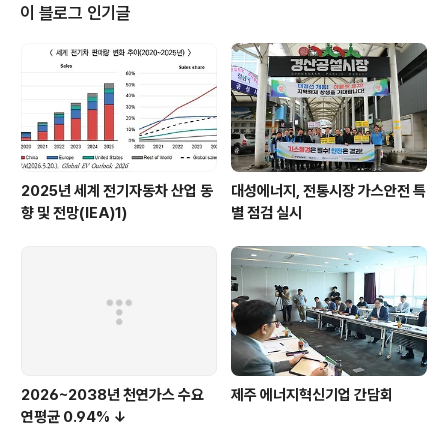
사용하는 전지다. 리튬금속 음극은 흑연 음극(372mAh/
이 블로그 인기글
g)과 비교해 이론상 저장용량이 10배 이상(3860mAh/
g) 높아 전기차나 에너지저장장치(ESS) 등 대용량 전지가
필요한 분야에서 큰 관심을 받고 있다. 그러나 이같은 장점
에도 불구하고, 충·방전 시 리튬금속을 효과적으로 저장하
지 못하면, 리튬이 나뭇가지 ..
2025년 세계 전기자동차 산업 동
대성에너지, 전통시장 가스안전 특
향 및 전망(IEA)1)
별 점검 실시
2026~2038년 천연가스 수요
제주 에너지혁신기업 간담회
연평균 0.94% ↓