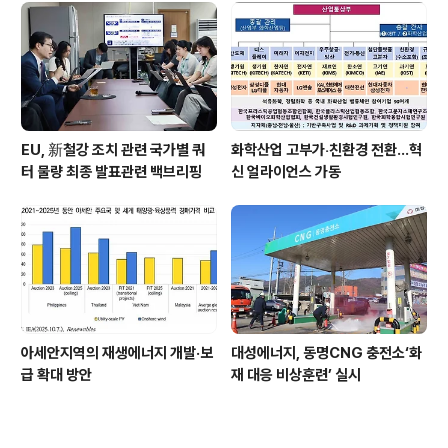
EU, 新철강 조치 관련 국가별 쿼
화학산업 고부가‧친환경 전환…혁
터 물량 최종 발표관련 백브리핑
신 얼라이언스 가동
아세안지역의 재생에너지 개발·보
대성에너지, 동명CNG 충전소‘화
급 확대 방안
재 대응 비상훈련’ 실시