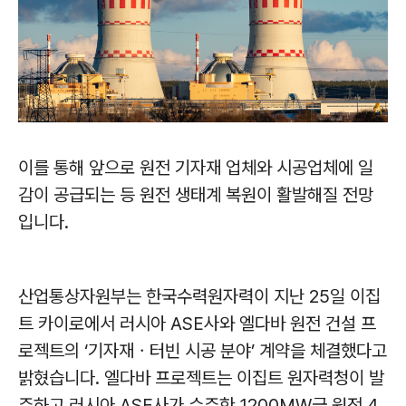
이를 통해 앞으로 원전 기자재 업체와 시공업체에 일
감이 공급되는 등 원전 생태계 복원이 활발해질 전망
입니다
.
산업통상자원부는 한국수력원자력이 지난
25
일 이집
트 카이로에서 러시아
ASE
사와 엘다바 원전 건설 프
로젝트의
‘
기자재
ㆍ
터빈 시공 분야
’
계약을 체결했다고
밝혔습니다
.
엘다바 프로젝트는 이집트 원자력청이 발
주하고 러시아
ASE
사가 수주한
1200MW
급 원전
4