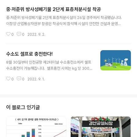
중·저준위 방사성폐기물 2단계 표층처분시설 착공
글 내용
중·저준위 방사성폐기물 2단계 표층처분시설이 26일 경주에서 착공됐습니다.
이창양 산업통상자원부 장광은 착공식에 참석해 시설의 안전한 건설과 운영을
당부했습니다. ​ 2단계 표층처분시설은 지난 2014년 완공된 1단계 동굴처분시
0
0
2022. 9. 2.
설에 이은 국내 최초 저준위 이하 방사성폐기물 처분 시설로, 200ℓ 기준 12만
5000드럼을 수용할 수 있는 규모입니다. 1단계 동굴처분시설은 지하 130m
수직 동굴에 방폐물을 적치해 관리하는 것으로, 중준위 이하 방폐물 10만 드럼
수소도 셀프로 충전한다!
을 수용할 수 있습니다. 2단계 표층처분시설은 지표에 설치한 처분고에 방폐물
글 내용
을 채운 후 밀봉하는 방식입니다. 2단계 시설은 총사업비 2621억원이 투입돼
8월 30일부터 인천공항 제2터미널 수소충전소에서 셀프
2024년 완공될 예정입니다. ​ 이 장관은 착공식 축사를 통해 1단계 동굴처분시
수소충전이 가능해집니다. ​ 셀프충전 시에는 kg 당 300~
설의 건설과 ..
400원 할인된 가격이 적용됩니다. 5kg을 충전할 경우 15
0
0
2022. 9. 1.
00~2000원이 할인되는 것입니다. ​ 그동안 우리나라에서
는 미국, 일본 등과 달리 운전자의 직접 수소 충전을 금지해
왔습니다. 수소차 운전자의 편의성 제고, 수소충전소의 경
제성 확보 등을 위해 셀프충전 시스템 도입 필요성이 꾸준
히 제기돼 온 이유입니다. 이에 따라 산업통상자원부는 지
이 블로그 인기글
난해 12월 규제샌드박스 승인을 거쳐 안전관리 규정, 안전
장치 및 충전제어 프로그램 개발 등을 완료해 이날부터 일
반 국민이 참여하는 셀프충전 실증을 본격 개시하는 것입
니다. ​ 산업부는 아울러 안전성을 확보하면서 기업 활동도
촉진할 수 있는 19개 ..