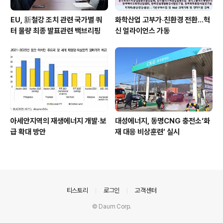
EU, 新철강 조치 관련 국가별 쿼
화학산업 고부가‧친환경 전환…혁
터 물량 최종 발표관련 백브리핑
신 얼라이언스 가동
아세안지역의 재생에너지 개발·보
대성에너지, 동명CNG 충전소‘화
급 확대 방안
재 대응 비상훈련’ 실시
의안내
티스토리
로그인
고객센터
© Daum Corp.