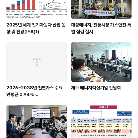
2025년 세계 전기자동차 산업 동
대성에너지, 전통시장 가스안전 특
향 및 전망(IEA)1)
별 점검 실시
2026~2038년 천연가스 수요
제주 에너지혁신기업 간담회
연평균 0.94% ↓