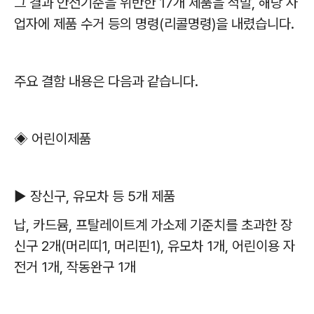
그 결과 안전기준을 위반한
17
개 제품을 적발
,
해당 사
업자에 제품 수거 등의 명령
(
리콜명령
)
을 내렸습니다
.
주요 결함 내용은 다음과 같습니다
.
◈
어린이제품
▶
장신구
,
유모차 등
5
개 제품
납
,
카드뮴
,
프탈레이트계 가소제 기준치를 초과한 장
신구
2
개
(
머리띠
1,
머리핀
1),
유모차
1
개
,
어린이용 자
전거
1
개
,
작동완구
1
개