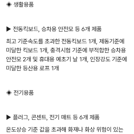
◈
생활용품
▶
전동킥보드
,
승차용 안전모 등
6
개 제품
최고 기준속도를 초과한 전동킥보드
1
개
,
제동기준에
미달한 킥보드
1
개
,
충격시험 기준에 부적합한 승차용
안전모
2
개 및 휴대용 예초기 날
1
개
,
인장강도 기준에
미달한 등산용 로프
1
개
◈
전기용품
▶
플러그
,
콘센트
,
전기 매트 등
6
개 제품
온도상승 기준 값을 초과해 화재나 화상 위험이 있는