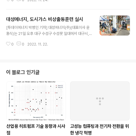
0
0
2022. 11. 24.
자와 수출 둔화 등 대외 여건 악화를 엄중히 인식하고 이를
타개하기 위해 수출 지원과 신성장 동력 발굴에 총력을 기
울이겠다는 의지를 담고 있습니다. 그 내용을 자세히 알아
대성에너지, 도시가스 비상출동훈련 실시
봅니다. 1. 시장별 특화전략 ◈ 3대 주력시장 : 아세안, 미
글 내용
국, 중국 3대 주력시장은 우리 수출의 57%를 차지하고 있
[투데이에너지 박병인 기자] 대성에너지(주)(대표이사 윤
어 매우 중요하나 기회요인과 위기요인이 함께 있어 전략
홍식)는 21일 오후 대구 수성구 수성못 일대에서 대구시,
적 접근이 필요 ▶ 아세안 - 베트남‧소비재 편중 현상 완화
한국가스안전공사 담당자 등 30여명이 참여한 가운데 상
⇒ 시장 다각화(인도네시아, 태국 등) 및 품목 확대(소비재,
0
0
2022. 11. 22.
수도 복구공사 중 비상상황 발생을 가정한 도시가스 비상
서비스, 인프라 등) ▶ 미국 - 친환경‧공급망 분야 대규모
출동훈련을 실시했다. 사전 예고없이 실시한 이번 훈련은
프로젝트에 우리 ..
가스 사용량이 많아지는 겨울철을 앞두고 비상사태 수습을
위한 안전관리시스템을 불시에 점검해 안전관리자의 경각
심과 안전의식을 고취시키고자 실시됐다. 이날 훈련은 수
이 블로그 인기글
성구 들안길삼거리 인근 상수도 보수공사 중 중압배관이
파손됐다는 가상 상황을 발령해 CCTV를 활용해 △최초
도착자의 현장상황 보고와 현장통제 능력 △상황실에서 각
순찰조 및 유관기관으로의 신속한 상황전달 △원격차단밸
브(MOV) 및 주요밸브의 정확한 차단 △현장 안전조치
및..
산업용 히트펌프 기술 동향과 시사
고성능 컴퓨팅과 전기차 전환을 위
점
한 냉각 혁명