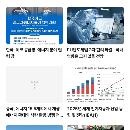
한국-체코 공급망-에너지 분야 협
EU반도체법 3자 협의 타결…국내
력 강
영향은 크지 않을 전망
중국, 에너지 15.5계획에서 재생
2025년 세계 전기자동차 산업 동
에너지 확대와 석탄 활용 병행 전
향 및 전망(IEA)1)
략 유지