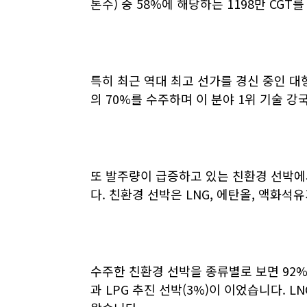
톤수
)
중
58%
에 해당하는
1198
만
CGT
를
특히 최근 역대 최고 선가를 경신 중인 
의
70%
를 수주하며 이 분야
1
위 기술 강
또 발주량이 급증하고 있는 친환경 선박
다
.
친환경 선박은
LNG,
에탄올
,
액화석유
수주한 친환경 선박을 종류별로 보면
92
과
LPG
추진 선박
(3%)
이 이었습니다
. LN