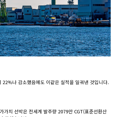
이
22%
나 감소했음에도 이같은 실적을 일궈낸 것입니다
.
부가가치 선박은 전세계 발주량
2079
만
CGT(
표준선환산