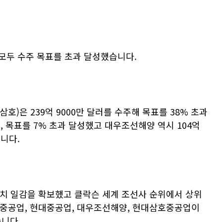
모두 수주 목표를 초과 달성했습니다
.
삼호
)
은
239
억
9000
만 달러를 수주해 목표를
38%
초과
주
,
목표를
7%
초과 달성했고 대우조선해양 역시
104
억
습니다
.
치 일감을 확보했고 클락슨 세계 조선사 순위에서 상위
성중공업
,
현대중공업
,
대우조선해양
,
현대삼호중공업이
습니다
.