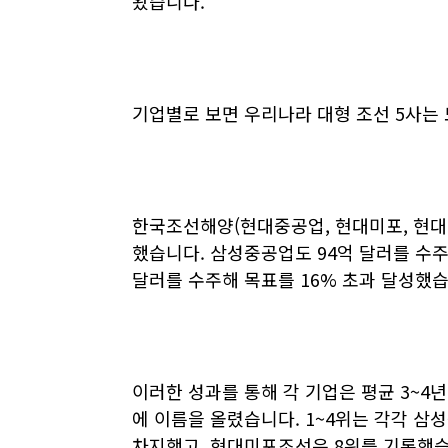
왔습니다
.
기업별로 보면 우리나라 대형 조선
5
사는 
한국조선해양
(
현대중공업
,
현대미포
,
현대
했습니다
.
삼성중공업도
94
억 달러를 수
달러를 수주해 목표를
16%
초과 달성했
이러한 성과를 통해 각 기업은 평균
3~4
년
에 이름을 올렸습니다
. 1~4
위는 각각 삼
차지했고
,
현대미포조선은
8
위를 기록했