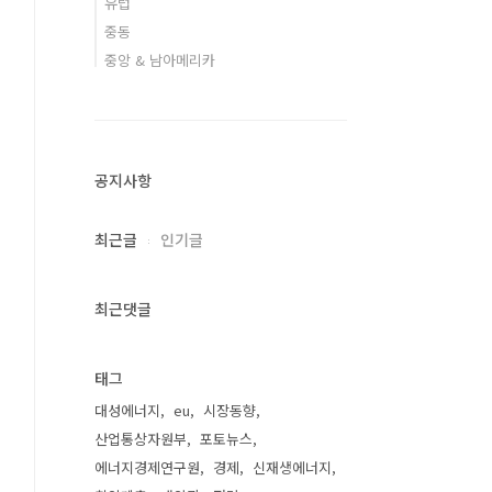
유럽
중동
중앙 & 남아메리카
공지사항
최근글
인기글
최근댓글
태그
대성에너지
eu
시장동향
산업통상자원부
포토뉴스
에너지경제연구원
경제
신재생에너지