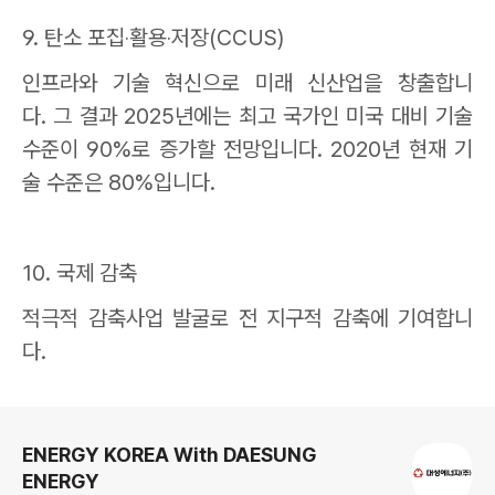
9.
탄소 포집
‧
활용
‧
저장
(CCUS)
인프라와 기술 혁신으로 미래 신산업을 창출합니
다
.
그 결과
2025
년에는 최고 국가인 미국 대비 기술
수준이
90%
로 증가할 전망입니다
. 2020
년 현재 기
술 수준은
80%
입니다
.
10.
국제 감축
적극적 감축사업 발굴로 전 지구적 감축에 기여합니
다
.
로그 정보
ENERGY KOREA With DAESUNG
ENERGY