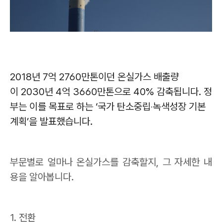
2018
년
7
억
2760
만톤이던 온실가스 배출량
이
2030
년
4
억
3660
만톤으로
40%
감축됩니다
.
정
부는 이를 목표로 하는
‘
국가 탄소중립
‧
녹색성장 기본
계획
’
을 발표했습니다
.
부문별로 얼마나 온실가스를 감축할지
,
그 자세한 내
용을 알아봅니다
.
1. 전환