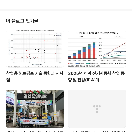
니다. 그 내용을 자세히 알아봅니다. ▶ 수소발전은? 수소
나 수소화합물(암모니아)을 원료로 사용해 전기를 생산하
는 친환경발전원으로 무탄소 발전원 중 하나 ▶ 수소발전
방향은? - 청정수소 사용 ⇒ 온실가스 배출 저감 - 수소발
이 블로그 인기글
전 기술 간 경쟁 통해 발전단가 인하 ⇒ 전기요금 부담 감소
- 분산형 수소발전 활성화 ⇒ 송ㆍ배전망 구축 비용 최소화
- 우리 기업 참여 장려 ⇒ 국내 산업 기술ㆍ투자ㆍ고용 창
출 ▶ 수소발전 입찰시장 종류는? ① 일반수소 발전시장 -
추출수소, 부생수소 사용 허..
산업용 히트펌프 기술 동향과 시사
2025년 세계 전기자동차 산업 동
점
향 및 전망(IEA)1)