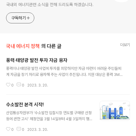
국내외 에너지관련 소식을 전해 드리도록 하겠습니다.
구독하기
더보기
국내 에너지 정책
의 다른 글
풍력‧태양광 발전 투자 자금 융자
글 내용
풍력이나 태양광 발전 사업에 투자를 희망하지만 자금 마련이 어려운 주민들에
게 자금을 장기 저리로 융자해 주는 사업이 추진됩니다. 지원 대상은 풍력 3M
W 또는 태양광 500kW 이상의 발전소 주변 읍‧면‧동에 1년 이상 주민등록이
0
0
2023. 3. 20.
되어 있는 주민 또는 5인 이상의 주민으로 구성된 마을기업입니다. 발전소 설치
로 어업권 등에 피해를 입는 주민도 포함됩니다. 융자 조건은 20년간 저금리(2
023년 3월 현재 2.5%, 분기별 변동금리)로 주민참여자금의 최대 90%까지 2
수소발전 본격 시작!
00억 원 한도로 지원됩니다. 전체 규모는 368억 원입니다. 자세한 사업 내용은
글 내용
14일부터 산업통상자원부 누리집(www.motie.go.kr)에서 확인할 수 있습니
산업통상자원부가 ‘수소발전 입찰시장 연도별 구매량 산정
다. 참여를 희망하는 주민은 3월 20일부터 자금 소진 시까지 한국에너지공단
등에 관한 고시’ 제정안을 3월 14일부터 4월 3일까지 행
신..
정예고합니다. 이를 통해 고시 제정안이 확정되면 올 상반
0
0
2023. 3. 20.
기 내에 세계 최초로 수소발전 입찰시장을 개설할 예정입