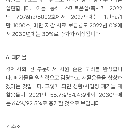
실현합니다
.
이를 통해 스마트온실
/
축사가
2022
년
7076ha/6002
호에서
2027
년에는
1
만
ha/1
만
1000
호
,
메탄 저감 사료 보급률도
2022
년
0%
에
서
2030
년에는
30%
로 증가가 예상됩니다
.
6.
폐기물
경제
‧
사회 전 부문에서 자원 순환 고리를 완성합니
다
.
폐기물을 원천적으로 감량하고 재활용율을 향상하
겠다는 것입니다
.
그렇게 되면 생활
/
사업장 폐기물 재
활용률이
2021
년
56.7%/84.4%
에서
2030
년에
는
64%/92.5%
로 증가할 것으로 보입니다
.
7.
수소