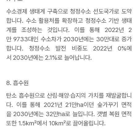
수소경제 생태계 구축으로 청정수소 선도국가로 도약
합니다
.
수소 활용처를 확장하고 청정수소 기반 생태
계를 조성하는 것입니다
.
이를 통해
2022
년
2
만
9733
대인 수소차가
2030
년에는
30
만대로 증가
합니다
.
청정수소 발전 비중도
2022
년
0%
에
서
2030
년에는
2.1%
로 늘어납니다
.
8.
흡수원
탄소 흡수원으로 산림
‧
해양
‧
습지의 가치를 재발굴합니
다
.
이를 통해
2021
년
21
만
ha
이던 숲가꾸기 면적
을
2030
년에는
32
만
ha
로 늘입니다
.
갯별 복원 면적
또한
1.5
㎢
에서
10
㎢
로 끌어올립니다
.