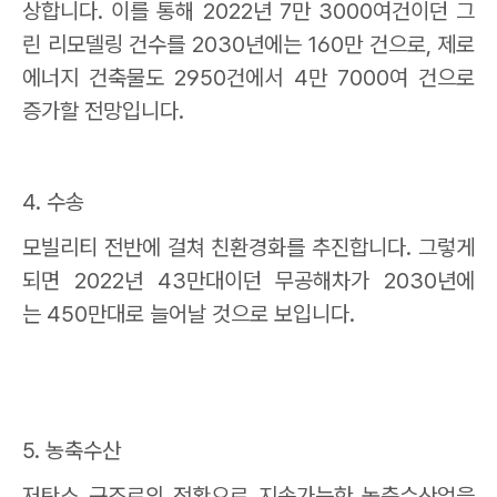
상합니다
.
이를 통해
2022
년
7
만
3000
여건이던 그
린 리모델링 건수를
2030
년에는
160
만 건으로
,
제로
에너지 건축물도
2950
건에서
4
만
7000
여 건으로
증가할 전망입니다
.
4.
수송
모빌리티 전반에 걸쳐 친환경화를 추진합니다
.
그렇게
되면
2022
년
43
만대이던 무공해차가
2030
년에
는
450
만대로 늘어날 것으로 보입니다
.
5.
농축수산
저탄소 구조로의 전환으로 지속가능한 농축수산업을