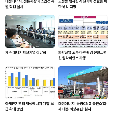
대성에너지, 전통시장 가스안전 특
고성능 컴퓨팅과 전기차 전환을 위
별 점검 실시
한 냉각 혁명
제주 에너지혁신기업 간담회
화학산업 고부가‧친환경 전환…혁
신 얼라이언스 가동
아세안지역의 재생에너지 개발·보
대성에너지, 동명CNG 충전소‘화
급 확대 방안
재 대응 비상훈련’ 실시