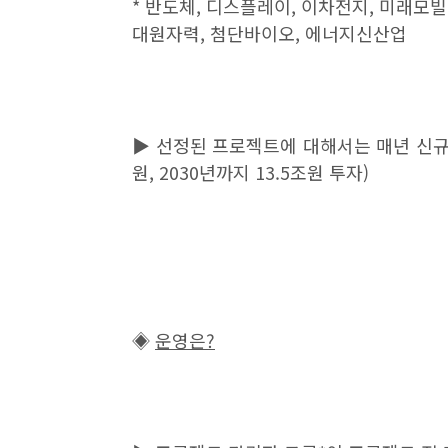
*
반도체
,
디스플레이
,
이차전지
,
미래모빌
대원자력
,
첨단바이오
,
에너지신산업
▶
선정된 프로젝트에 대해서는 매년 신
원
, 2030
년까지
13.5
조원 투자
)
◈
운영은
?