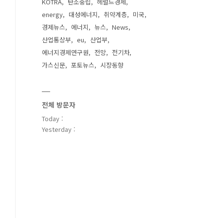
KOTRA
탄소중립
헤럴드경제
energy
대성에너지
취약계층
미국
경제뉴스
에너지
뉴스
News
산업통상부
eu
산업부
에너지경제연구원
전망
전기차
가스신문
포토뉴스
시장동향
전체 방문자
Today :
Yesterday :