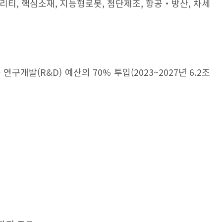
리티
,
핵심소재
,
지능형
로봇
,
첨단제조
,
항공
‧
방산
,
차세
규 연구개발
(R&D)
예산의
70%
투입
(2023~2027
년
6.2
조