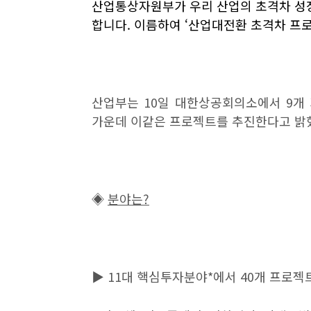
산업통상자원부가 우리 산업의 초격차 성
합니다
.
이름하여
‘
산업대전환 초격차 프
산업부는
10
일 대한상공회의소에서
9
개
가운데 이같은 프로젝트를 추진한다고 
◈
분야는
?
▶
11
대 핵심투자분야
*
에서
40
개 프로젝