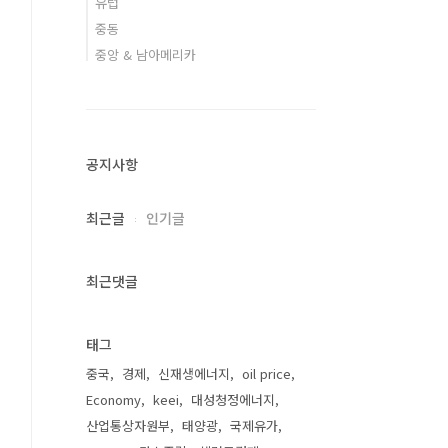
유럽
중동
중앙 & 남아메리카
공지사항
최근글
인기글
최근댓글
태그
중국
경제
신재생에너지
oil price
Economy
keei
대성청정에너지
산업통상자원부
태양광
국제유가