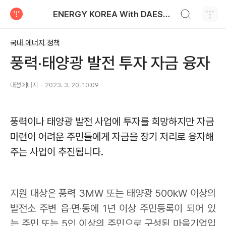
검색하기
ENERGY KOREA With DAESUNG ENERGY
티스토리
국내 에너지 정책
풍력‧태양광 발전 투자 자금 융자
대성에너지
2023. 3. 20. 10:09
풍력이나 태양광 발전 사업에 투자를 희망하지만 자금
마련이 어려운 주민들에게 자금을 장기 저리로 융자해
주는 사업이 추진됩니다
.
지원 대상은 풍력
3MW
또는 태양광
500kW
이상의
발전소 주변 읍
‧
면
‧
동에
1
년 이상 주민등록이 되어 있
는 주민 또는
5
인 이상의 주민으로 구성된 마을기업입