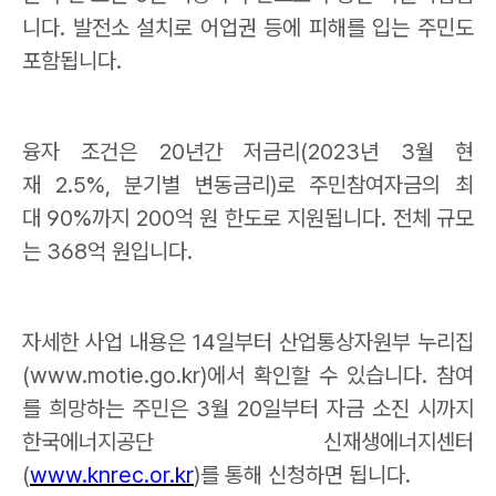
니다
.
발전소 설치로 어업권 등에 피해를 입는 주민도
포함됩니다
.
융자 조건은
20
년간 저금리
(2023
년
3
월 현
재
2.5%,
분기별 변동금리
)
로 주민참여자금의 최
대
90%
까지
200
억 원 한도로 지원됩니다
.
전체 규모
는
368
억 원입니다
.
자세한 사업 내용은
14
일부터 산업통상자원부 누리집
(www.motie.go.kr)
에서 확인할 수 있습니다
.
참여
를 희망하는 주민은
3
월
20
일부터 자금 소진 시까지
한국에너지공단 신재생에너지센터
(
www.knrec.or.kr
)
를 통해 신청하면 됩니다
.