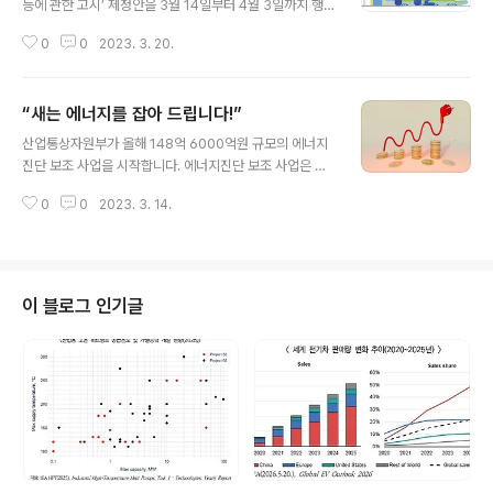
등에 관한 고시’ 제정안을 3월 14일부터 4월 3일까지 행
정예고합니다. 이를 통해 고시 제정안이 확정되면 올 상반
0
0
2023. 3. 20.
기 내에 세계 최초로 수소발전 입찰시장을 개설할 예정입
니다. 그 내용을 자세히 알아봅니다. ▶ 수소발전은? 수소
나 수소화합물(암모니아)을 원료로 사용해 전기를 생산하
“새는 에너지를 잡아 드립니다!”
는 친환경발전원으로 무탄소 발전원 중 하나 ▶ 수소발전
글 내용
방향은? - 청정수소 사용 ⇒ 온실가스 배출 저감 - 수소발
산업통상자원부가 올해 148억 6000억원 규모의 에너지
전 기술 간 경쟁 통해 발전단가 인하 ⇒ 전기요금 부담 감소
진단 보조 사업을 시작합니다. 에너지진단 보조 사업은 중
- 분산형 수소발전 활성화 ⇒ 송ㆍ배전망 구축 비용 최소화
소ㆍ중견기업과 노후 건물 등을 대상으로 진단 비용을 지
- 우리 기업 참여 장려 ⇒ 국내 산업 기술ㆍ투자ㆍ고용 창
0
0
2023. 3. 14.
원하고 그 결과를 데이터베이스(DB)화해 활용하는 것으
출 ▶ 수소발전 입찰시장 종류는? ① 일반수소 발전시장 -
로, 산업 분야와 건물 분야로 나뉩니다. ▶ 산업진단 보조(6
추출수소, 부생수소 사용 허..
4억원) √ 지원 대상 : 연간 에너지 사용량 500toe 이상~
2000toe 미만 중소ㆍ중견기업(2022년 기준) √ 지원 규
모 : 약 800개 기업 √ 지원 한도 : 사업장 당 800만원(진
이 블로그 인기글
단비용의 100%) ▶ 건물 에너지진단정보 DB 구축(84억
6000만원) √ 지원 대상 : 준공 후 15년 이상 경과한 공동
주택(아파트), 연면적 1000㎡ 이상 민간건축물, 고시원
등 √ 지원 규모 : 1186개소 √ 지원 한도 : 최..