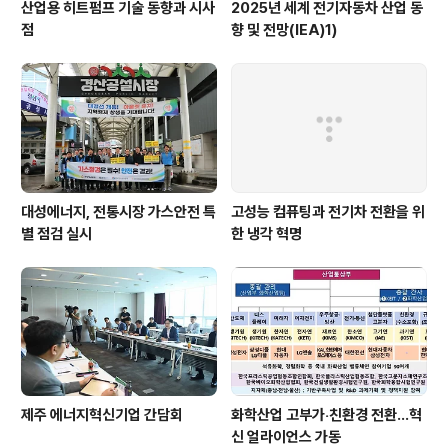
산업용 히트펌프 기술 동향과 시사
2025년 세계 전기자동차 산업 동
점
향 및 전망(IEA)1)
대성에너지, 전통시장 가스안전 특
고성능 컴퓨팅과 전기차 전환을 위
별 점검 실시
한 냉각 혁명
제주 에너지혁신기업 간담회
화학산업 고부가‧친환경 전환…혁
신 얼라이언스 가동